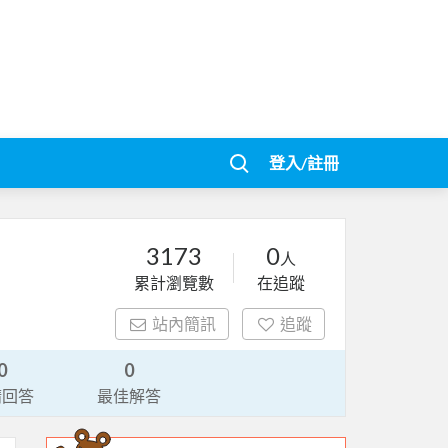
登入/註冊
3173
0
人
累計瀏覽數
在追蹤
站內簡訊
追蹤
0
0
請回答
最佳解答