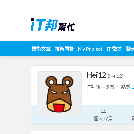
技術文章
技術問答
My Project
iT 徵才
聊
Hei12
(Hei12)
iT邦新手 5 級 ‧ 點數
個人背景