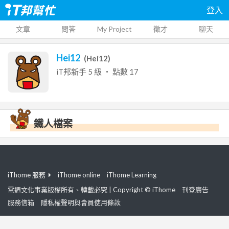
登入
文章
問答
My Project
徵才
聊天
Hei12
(
Hei12
)
iT邦新手
5
級 ‧ 點數
17
鐵人檔案
iThome 服務
iThome online
iThome Learning
電週文化事業版權所有、轉載必究 | Copyright © iThome
刊登廣告
服務信箱
隱私權聲明與會員使用條款