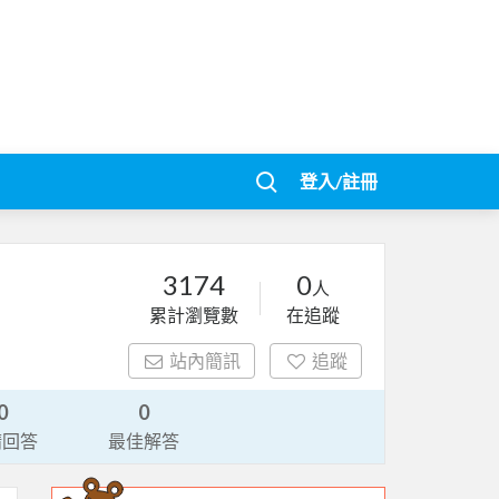
登入/註冊
3174
0
人
累計瀏覽數
在追蹤
站內簡訊
追蹤
0
0
請回答
最佳解答