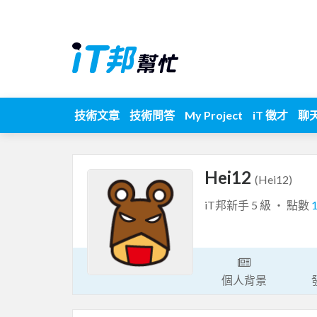
技術文章
技術問答
My Project
iT 徵才
聊
Hei12
(Hei12)
iT邦新手 5 級 ‧ 點數
個人背景