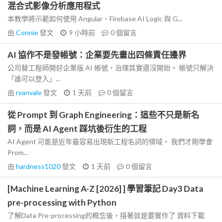
混合式影像分析應用程式
本教學將示範如何使用 Angular、Firebase AI Logic 與 G...
由
Connie
發文
9 小時前
0
個留言
AI 協作不是發帳號：企業要先畫出四條責任邊界
公司替工程師開好企業版 AI 帳號，治理其實還沒開始。 帳號只解決
「誰可以登入」...
由
ryanvale
發文
1 天前
0
個留言
從 Prompt 到 Graph Engineering：這些不只是新名
詞，而是 AI Agent 踩坑後衍生的工程
AI Agent 可能是近年最容易出現新工程名詞的領域。 我們才剛學會
Prom...
由
hardness1020
發文
1 天前
0
個留言
[Machine Learning A-Z [2026] ] 學習筆記 Day3 Data
pre-processing with Python
了解Data Pre-processing的概念後，接著就是要實作了 資料下載