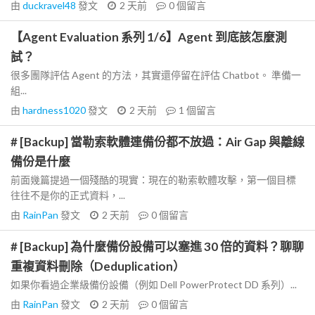
由
duckravel48
發文
2 天前
0
個留言
【Agent Evaluation 系列 1/6】Agent 到底該怎麼測
試？
很多團隊評估 Agent 的方法，其實還停留在評估 Chatbot。 準備一
組...
由
hardness1020
發文
2 天前
1
個留言
# [Backup] 當勒索軟體連備份都不放過：Air Gap 與離線
備份是什麼
前面幾篇提過一個殘酷的現實：現在的勒索軟體攻擊，第一個目標
往往不是你的正式資料，...
由
RainPan
發文
2 天前
0
個留言
# [Backup] 為什麼備份設備可以塞進 30 倍的資料？聊聊
重複資料刪除（Deduplication）
如果你看過企業級備份設備（例如 Dell PowerProtect DD 系列）...
由
RainPan
發文
2 天前
0
個留言