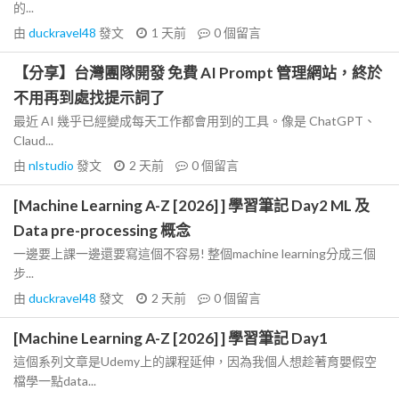
的...
由
duckravel48
發文
1 天前
0
個留言
【分享】台灣團隊開發 免費 AI Prompt 管理網站，終於
不用再到處找提示詞了
最近 AI 幾乎已經變成每天工作都會用到的工具。像是 ChatGPT、
Claud...
由
nlstudio
發文
2 天前
0
個留言
[Machine Learning A-Z [2026] ] 學習筆記 Day2 ML 及
Data pre-processing 概念
一邊要上課一邊還要寫這個不容易! 整個machine learning分成三個
步...
由
duckravel48
發文
2 天前
0
個留言
[Machine Learning A-Z [2026] ] 學習筆記 Day1
這個系列文章是Udemy上的課程延伸，因為我個人想趁著育嬰假空
檔學一點data...