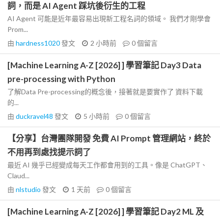
詞，而是 AI Agent 踩坑後衍生的工程
AI Agent 可能是近年最容易出現新工程名詞的領域。 我們才剛學會
Prom...
由
hardness1020
發文
2 小時前
0
個留言
[Machine Learning A-Z [2026] ] 學習筆記 Day3 Data
pre-processing with Python
了解Data Pre-processing的概念後，接著就是要實作了 資料下載
的...
由
duckravel48
發文
5 小時前
0
個留言
【分享】台灣團隊開發 免費 AI Prompt 管理網站，終於
不用再到處找提示詞了
最近 AI 幾乎已經變成每天工作都會用到的工具。像是 ChatGPT、
Claud...
由
nlstudio
發文
1 天前
0
個留言
[Machine Learning A-Z [2026] ] 學習筆記 Day2 ML 及