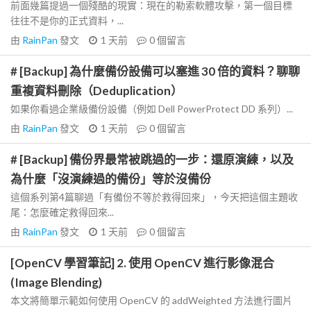
前面幾篇提過一個殘酷的現實：現在的勒索軟體攻擊，第一個目標
往往不是你的正式資料，...
由
RainPan
發文
1 天前
0
個留言
# [Backup] 為什麼備份設備可以塞進 30 倍的資料？聊聊
重複資料刪除（Deduplication）
如果你看過企業級備份設備（例如 Dell PowerProtect DD 系列）...
由
RainPan
發文
1 天前
0
個留言
# [Backup] 備份界最常被跳過的一步：還原演練，以及
為什麼「沒演練過的備份」等於沒備份
這個系列第4篇聊過「有備份不等於救得回來」，今天把這個主題收
尾：怎麼確定救得回來...
由
RainPan
發文
1 天前
0
個留言
[OpenCV 學習筆記] 2. 使用 OpenCV 進行影像混合
(Image Blending)
本文將簡單示範如何使用 OpenCV 的 addWeighted 方法進行圖片