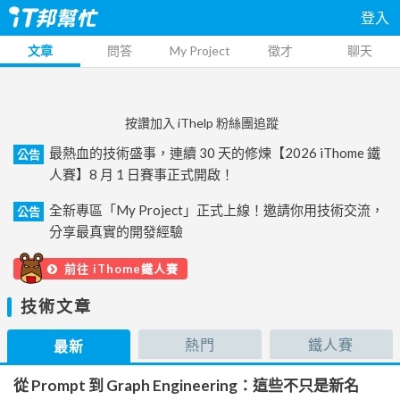
登入
文章
問答
My Project
徵才
聊天
按讚加入 iThelp 粉絲團追蹤
最熱血的技術盛事，連續 30 天的修煉【2026 iThome 鐵
公告
人賽】8 月 1 日賽事正式開啟！
全新專區「My Project」正式上線！邀請你用技術交流，
公告
分享最真實的開發經驗
前往 iThome鐵人賽
技術文章
熱門
鐵人賽
最新
從 Prompt 到 Graph Engineering：這些不只是新名