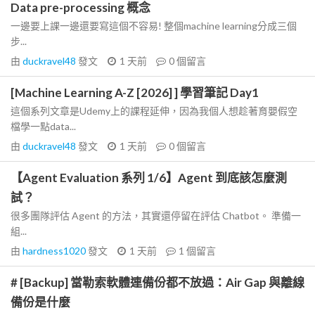
Data pre-processing 概念
一邊要上課一邊還要寫這個不容易! 整個machine learning分成三個
步...
由
duckravel48
發文
1 天前
0
個留言
[Machine Learning A-Z [2026] ] 學習筆記 Day1
這個系列文章是Udemy上的課程延伸，因為我個人想趁著育嬰假空
檔學一點data...
由
duckravel48
發文
1 天前
0
個留言
【Agent Evaluation 系列 1/6】Agent 到底該怎麼測
試？
很多團隊評估 Agent 的方法，其實還停留在評估 Chatbot。 準備一
組...
由
hardness1020
發文
1 天前
1
個留言
# [Backup] 當勒索軟體連備份都不放過：Air Gap 與離線
備份是什麼