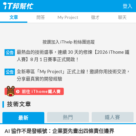
登入
文章
問答
My Project
徵才
聊天
按讚加入 iThelp 粉絲團追蹤
最熱血的技術盛事，連續 30 天的修煉【2026 iThome 鐵
公告
人賽】8 月 1 日賽事正式開啟！
全新專區「My Project」正式上線！邀請你用技術交流，
公告
分享最真實的開發經驗
前往 iThome鐵人賽
技術文章
熱門
鐵人賽
最新
AI 協作不是發帳號：企業要先畫出四條責任邊界