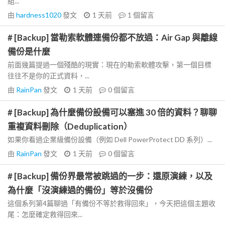
組...
由
hardness1020
發文
1 天前
1
個留言
# [Backup] 當勒索軟體連備份都不放過：Air Gap 與離線
備份是什麼
前面幾篇提過一個殘酷的現實：現在的勒索軟體攻擊，第一個目標
往往不是你的正式資料，...
由
RainPan
發文
1 天前
0
個留言
# [Backup] 為什麼備份設備可以塞進 30 倍的資料？聊聊
重複資料刪除（Deduplication）
如果你看過企業級備份設備（例如 Dell PowerProtect DD 系列）...
由
RainPan
發文
1 天前
0
個留言
# [Backup] 備份界最常被跳過的一步：還原演練，以及
為什麼「沒演練過的備份」等於沒備份
這個系列第4篇聊過「有備份不等於救得回來」，今天把這個主題收
尾：怎麼確定救得回來...