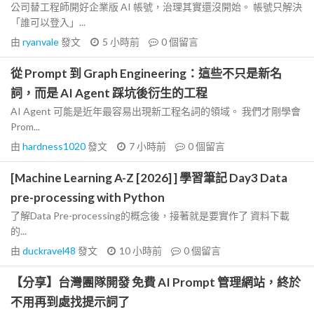
公司替工程師開好企業版 AI 帳號，治理其實還沒開始。 帳號只解決
「誰可以登入」...
由
ryanvale
發文
5 小時前
0
個留言
從 Prompt 到 Graph Engineering：這些不只是新名
詞，而是 AI Agent 踩坑後衍生的工程
AI Agent 可能是近年最容易出現新工程名詞的領域。 我們才剛學會
Prom...
由
hardness1020
發文
7 小時前
0
個留言
[Machine Learning A-Z [2026] ] 學習筆記 Day3 Data
pre-processing with Python
了解Data Pre-processing的概念後，接著就是要實作了 資料下載
的...
由
duckravel48
發文
10 小時前
0
個留言
【分享】台灣團隊開發 免費 AI Prompt 管理網站，終於
不用再到處找提示詞了