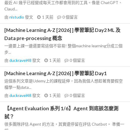
最近 AI 幾乎已經變成每天工作都會用到的工具。像是 ChatGPT、
Claud...
由
nlstudio
發文
1 天前
0
個留言
[Machine Learning A-Z [2026] ] 學習筆記 Day2 ML 及
Data pre-processing 概念
一邊要上課一邊還要寫這個不容易! 整個machine learning分成三個
步...
由
duckravel48
發文
1 天前
0
個留言
[Machine Learning A-Z [2026] ] 學習筆記 Day1
這個系列文章是Udemy上的課程延伸，因為我個人想趁著育嬰假空
檔學一點data...
由
duckravel48
發文
1 天前
0
個留言
【Agent Evaluation 系列 1/6】Agent 到底該怎麼測
試？
很多團隊評估 Agent 的方法，其實還停留在評估 Chatbot。 準備一