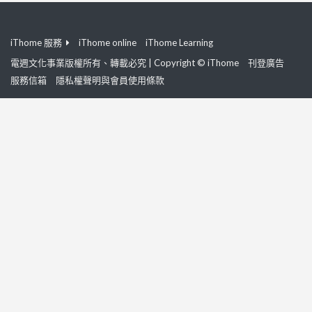
iThome 服務
iThome online
iThome Learning
電週文化事業版權所有、轉載必究 | Copyright © iThome
刊登廣告
服務信箱
隱私權聲明與會員使用條款