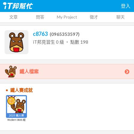
登入
文章
問答
My Project
徵才
聊天
c8763
(
0965353597
)
iT邦見習生
0
級 ‧ 點數
198
鐵人檔案
鐵人賽成就