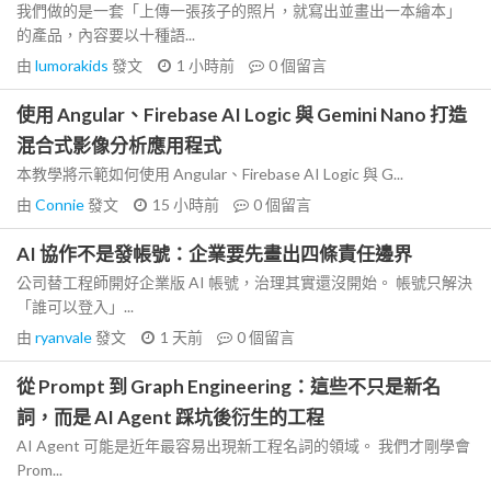
我們做的是一套「上傳一張孩子的照片，就寫出並畫出一本繪本」
的產品，內容要以十種語...
由
lumorakids
發文
1 小時前
0
個留言
使用 Angular、Firebase AI Logic 與 Gemini Nano 打造
混合式影像分析應用程式
本教學將示範如何使用 Angular、Firebase AI Logic 與 G...
由
Connie
發文
15 小時前
0
個留言
AI 協作不是發帳號：企業要先畫出四條責任邊界
公司替工程師開好企業版 AI 帳號，治理其實還沒開始。 帳號只解決
「誰可以登入」...
由
ryanvale
發文
1 天前
0
個留言
從 Prompt 到 Graph Engineering：這些不只是新名
詞，而是 AI Agent 踩坑後衍生的工程
AI Agent 可能是近年最容易出現新工程名詞的領域。 我們才剛學會
Prom...