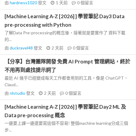
由
hardness1020
發文
1 天前
0
個留言
[Machine Learning A-Z [2026] ] 學習筆記 Day3 Data
pre-processing with Python
了解Data Pre-processing的概念後，接著就是要實作了 資料下載
的...
由
duckravel48
發文
2 天前
0
個留言
【分享】台灣團隊開發 免費 AI Prompt 管理網站，終於
不用再到處找提示詞了
最近 AI 幾乎已經變成每天工作都會用到的工具。像是 ChatGPT、
Claud...
由
nlstudio
發文
2 天前
0
個留言
[Machine Learning A-Z [2026] ] 學習筆記 Day2 ML 及
Data pre-processing 概念
一邊要上課一邊還要寫這個不容易! 整個machine learning分成三個
步...