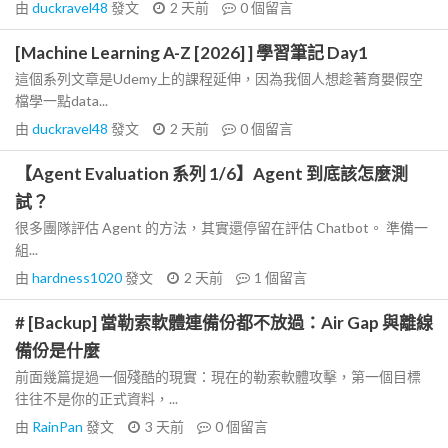
由
duckravel48
發文
2 天前
0
個留言
[Machine Learning A-Z [2026] ] 學習筆記 Day1
這個系列文章是Udemy上的課程延伸，因為我個人想趁著育嬰假空
檔學一點data...
由
duckravel48
發文
2 天前
0
個留言
【Agent Evaluation 系列 1/6】Agent 到底該怎麼測
試？
很多團隊評估 Agent 的方法，其實還停留在評估 Chatbot。 準備一
組...
由
hardness1020
發文
2 天前
1
個留言
# [Backup] 當勒索軟體連備份都不放過：Air Gap 與離線
備份是什麼
前面幾篇提過一個殘酷的現實：現在的勒索軟體攻擊，第一個目標
往往不是你的正式資料，...
由
RainPan
發文
3 天前
0
個留言