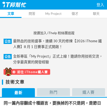
登入
文章
問答
My Project
徵才
聊天
按讚加入 iThelp 粉絲團追蹤
最熱血的技術盛事，連續 30 天的修煉【2026 iThome 鐵
公告
人賽】8 月 1 日賽事正式開啟！
全新專區「My Project」正式上線！邀請你用技術交流，
公告
分享最真實的開發經驗
前往 iThome鐵人賽
技術文章
熱門
鐵人賽
最新
同一篇內容翻成十種語言，要換掉的不只是詞，是節日