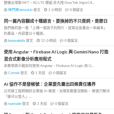
整機台灣製 MIT，4G LTE 模組 非大陸 DrayTek VigorC4...
由
林門神JanusLin
發文
1 小時前
0
個留言
同一篇內容翻成十種語言，要換掉的不只是詞，是節日
我們做的是一套「上傳一張孩子的照片，就寫出並畫出一本繪本」
的產品，內容要以十種語...
由
lumorakids
發文
12 小時前
0
個留言
使用 Angular、Firebase AI Logic 與 Gemini Nano 打造
混合式影像分析應用程式
本教學將示範如何使用 Angular、Firebase AI Logic 與 G...
由
Connie
發文
1 天前
0
個留言
AI 協作不是發帳號：企業要先畫出四條責任邊界
公司替工程師開好企業版 AI 帳號，治理其實還沒開始。 帳號只解決
「誰可以登入」...
由
ryanvale
發文
2 天前
0
個留言