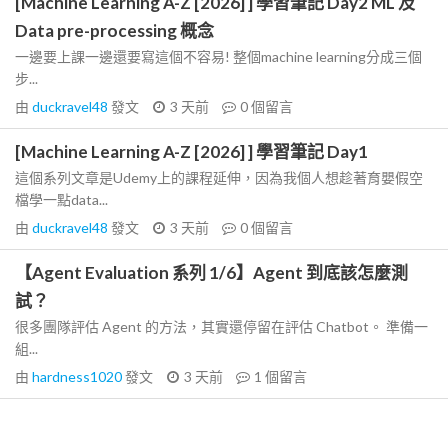
[Machine Learning A-Z [2026] ] 學習筆記 Day2 ML 及
Data pre-processing 概念
一邊要上課一邊還要寫這個不容易! 整個machine learning分成三個
步...
由
duckravel48
發文
3 天前
0
個留言
[Machine Learning A-Z [2026] ] 學習筆記 Day1
這個系列文章是Udemy上的課程延伸，因為我個人想趁著育嬰假空
檔學一點data...
由
duckravel48
發文
3 天前
0
個留言
【Agent Evaluation 系列 1/6】Agent 到底該怎麼測
試？
很多團隊評估 Agent 的方法，其實還停留在評估 Chatbot。 準備一
組...
由
hardness1020
發文
3 天前
1
個留言