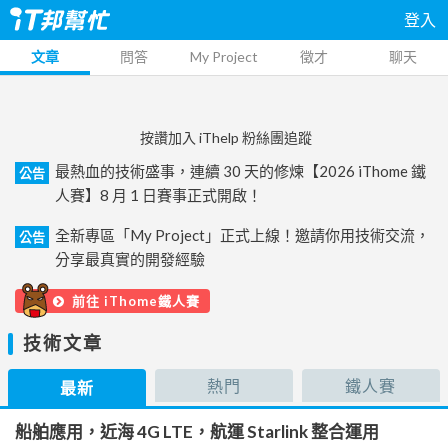
登入
文章
問答
My Project
徵才
聊天
按讚加入 iThelp 粉絲團追蹤
最熱血的技術盛事，連續 30 天的修煉【2026 iThome 鐵
公告
人賽】8 月 1 日賽事正式開啟！
全新專區「My Project」正式上線！邀請你用技術交流，
公告
分享最真實的開發經驗
前往 iThome鐵人賽
技術文章
熱門
鐵人賽
最新
船舶應用，近海 4G LTE，航運 Starlink 整合運用