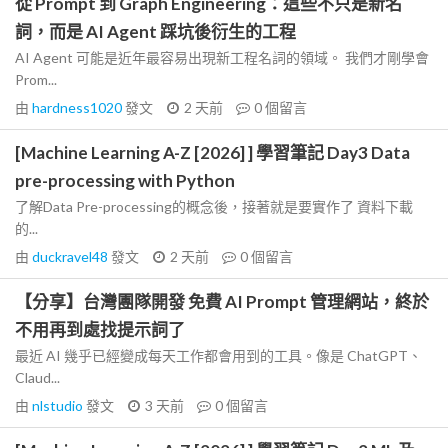
從 Prompt 到 Graph Engineering：這些不只是新名
詞，而是 AI Agent 踩坑後衍生的工程
AI Agent 可能是近年最容易出現新工程名詞的領域。 我們才剛學會
Prom...
由
hardness1020
發文
2 天前
0
個留言
[Machine Learning A-Z [2026] ] 學習筆記 Day3 Data
pre-processing with Python
了解Data Pre-processing的概念後，接著就是要實作了 資料下載
的...
由
duckravel48
發文
2 天前
0
個留言
【分享】台灣團隊開發 免費 AI Prompt 管理網站，終於
不用再到處找提示詞了
最近 AI 幾乎已經變成每天工作都會用到的工具。像是 ChatGPT、
Claud...
由
nlstudio
發文
3 天前
0
個留言