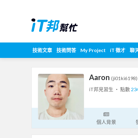
技術文章
技術問答
My Project
iT 徵才
聊
Aaron
(ji01ki6198)
iT邦見習生 ‧ 點數
23
個人背景