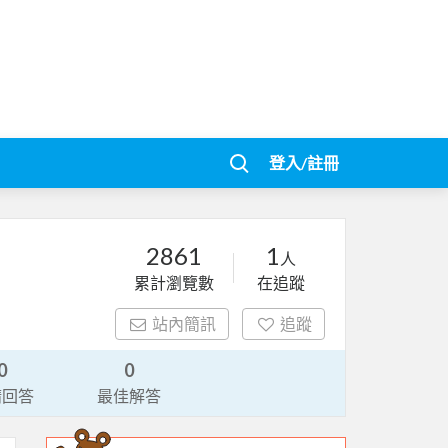
登入/註冊
2861
1
人
累計瀏覽數
在追蹤
站內簡訊
追蹤
0
0
請回答
最佳解答