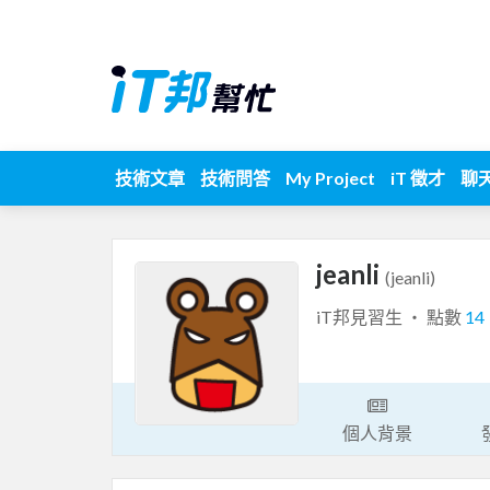
技術文章
技術問答
My Project
iT 徵才
聊
jeanli
(jeanli)
iT邦見習生 ‧ 點數
14
個人背景