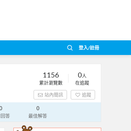
登入/註冊
1156
0
人
累計瀏覽數
在追蹤
站內簡訊
追蹤
0
0
請回答
最佳解答