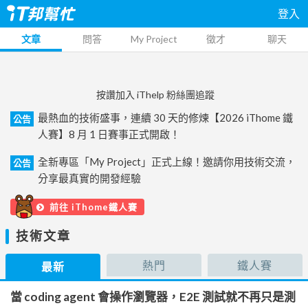
登入
文章
問答
My Project
徵才
聊天
按讚加入 iThelp 粉絲團追蹤
最熱血的技術盛事，連續 30 天的修煉【2026 iThome 鐵
公告
人賽】8 月 1 日賽事正式開啟！
全新專區「My Project」正式上線！邀請你用技術交流，
公告
分享最真實的開發經驗
前往 iThome鐵人賽
技術文章
熱門
鐵人賽
最新
當 coding agent 會操作瀏覽器，E2E 測試就不再只是測