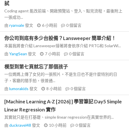
試
Coding agent 能改前端、開啟預覽站、登入、點完流程，最後附上
一張成功...
由
ryanvale
發文
6 小時前
0
個留言
你公司到底有多少台設備？Lansweeper 簡單介紹！
本篇我將會介紹 Lansweeper接著將會依序介紹 PRTG和 SolarWi...
由
YangSean
發文
7 小時前
0
個留言
模型到第七頁就忘了那個孩子
一位媽媽上傳了女兒的一張照片。不是生日也不是什麼特別的日
子，客廳的隨手拍，很普通...
由
lumorakids
發文
8 小時前
0
個留言
[Machine Learning A-Z [2026] ] 學習筆記 Day5 Simple
Linear Regression 實作
其實就只是在打基礎、simple linear regression在真實世界的...
由
duckravel48
發文
10 小時前
0
個留言