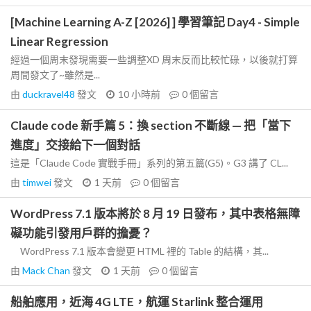
[Machine Learning A-Z [2026] ] 學習筆記 Day4 - Simple
Linear Regression
經過一個周末發現需要一些調整XD 周末反而比較忙碌，以後就打算
周間發文了~雖然是...
由
duckravel48
發文
10 小時前
0
個留言
Claude code 新手篇 5：換 section 不斷線 — 把「當下
進度」交接給下一個對話
這是「Claude Code 實戰手冊」系列的第五篇(G5)。G3 講了 CL...
由
timwei
發文
1 天前
0
個留言
WordPress 7.1 版本將於 8 月 19 日發布，其中表格無障
礙功能引發用戶群的擔憂？
WordPress 7.1 版本會變更 HTML 裡的 Table 的結構，其...
由
Mack Chan
發文
1 天前
0
個留言
船舶應用，近海 4G LTE，航運 Starlink 整合運用