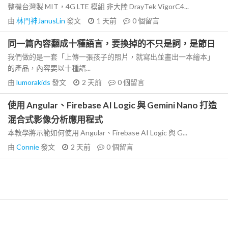
整機台灣製 MIT，4G LTE 模組 非大陸 DrayTek VigorC4...
由
林門神JanusLin
發文
1 天前
0
個留言
同一篇內容翻成十種語言，要換掉的不只是詞，是節日
我們做的是一套「上傳一張孩子的照片，就寫出並畫出一本繪本」
的產品，內容要以十種語...
由
lumorakids
發文
2 天前
0
個留言
使用 Angular、Firebase AI Logic 與 Gemini Nano 打造
混合式影像分析應用程式
本教學將示範如何使用 Angular、Firebase AI Logic 與 G...
由
Connie
發文
2 天前
0
個留言