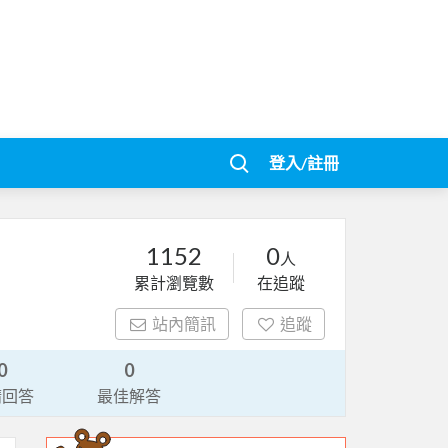
登入/註冊
1152
0
人
累計瀏覽數
在追蹤
站內簡訊
追蹤
0
0
請回答
最佳解答