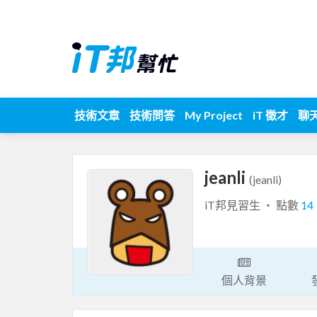
技術文章
技術問答
My Project
iT 徵才
聊
jeanli
(jeanli)
iT邦見習生 ‧ 點數
14
個人背景