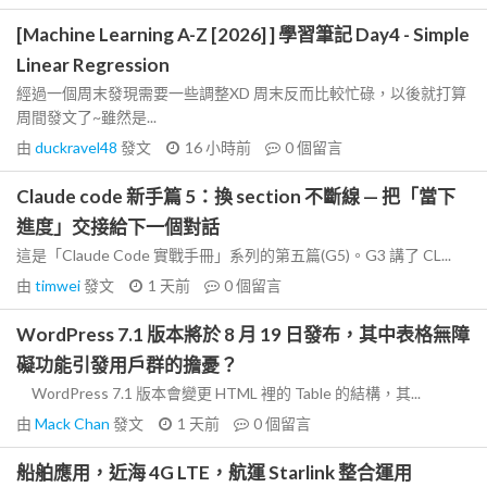
[Machine Learning A-Z [2026] ] 學習筆記 Day4 - Simple
Linear Regression
經過一個周末發現需要一些調整XD 周末反而比較忙碌，以後就打算
周間發文了~雖然是...
由
duckravel48
發文
16 小時前
0
個留言
Claude code 新手篇 5：換 section 不斷線 — 把「當下
進度」交接給下一個對話
這是「Claude Code 實戰手冊」系列的第五篇(G5)。G3 講了 CL...
由
timwei
發文
1 天前
0
個留言
WordPress 7.1 版本將於 8 月 19 日發布，其中表格無障
礙功能引發用戶群的擔憂？
WordPress 7.1 版本會變更 HTML 裡的 Table 的結構，其...
由
Mack Chan
發文
1 天前
0
個留言
船舶應用，近海 4G LTE，航運 Starlink 整合運用