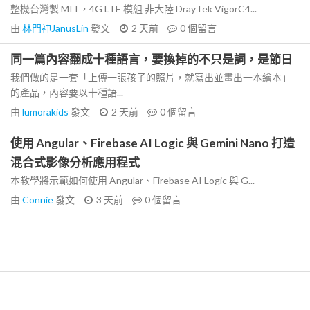
整機台灣製 MIT，4G LTE 模組 非大陸 DrayTek VigorC4...
由
林門神JanusLin
發文
2 天前
0
個留言
同一篇內容翻成十種語言，要換掉的不只是詞，是節日
我們做的是一套「上傳一張孩子的照片，就寫出並畫出一本繪本」
的產品，內容要以十種語...
由
lumorakids
發文
2 天前
0
個留言
使用 Angular、Firebase AI Logic 與 Gemini Nano 打造
混合式影像分析應用程式
本教學將示範如何使用 Angular、Firebase AI Logic 與 G...
由
Connie
發文
3 天前
0
個留言