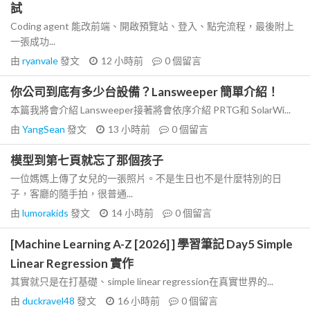
試
Coding agent 能改前端、開啟預覽站、登入、點完流程，最後附上
一張成功...
由
ryanvale
發文
12 小時前
0
個留言
你公司到底有多少台設備？Lansweeper 簡單介紹！
本篇我將會介紹 Lansweeper接著將會依序介紹 PRTG和 SolarWi...
由
YangSean
發文
13 小時前
0
個留言
模型到第七頁就忘了那個孩子
一位媽媽上傳了女兒的一張照片。不是生日也不是什麼特別的日
子，客廳的隨手拍，很普通...
由
lumorakids
發文
14 小時前
0
個留言
[Machine Learning A-Z [2026] ] 學習筆記 Day5 Simple
Linear Regression 實作
其實就只是在打基礎、simple linear regression在真實世界的...
由
duckravel48
發文
16 小時前
0
個留言