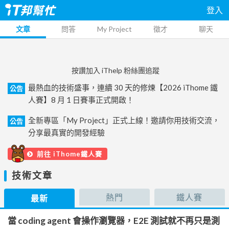
登入
文章
問答
My Project
徵才
聊天
按讚加入 iThelp 粉絲團追蹤
最熱血的技術盛事，連續 30 天的修煉【2026 iThome 鐵
公告
人賽】8 月 1 日賽事正式開啟！
全新專區「My Project」正式上線！邀請你用技術交流，
公告
分享最真實的開發經驗
前往 iThome鐵人賽
技術文章
熱門
鐵人賽
最新
當 coding agent 會操作瀏覽器，E2E 測試就不再只是測