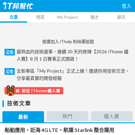
登入
文章
問答
My Project
徵才
聊天
按讚加入 iThelp 粉絲團追蹤
最熱血的技術盛事，連續 30 天的修煉【2026 iThome 鐵
公告
人賽】8 月 1 日賽事正式開啟！
全新專區「My Project」正式上線！邀請你用技術交流，
公告
分享最真實的開發經驗
前往 iThome鐵人賽
技術文章
熱門
鐵人賽
最新
船舶應用，近海 4G LTE，航運 Starlink 整合運用