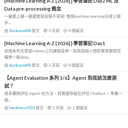
[Machine Learning A-Z [2026] ] 學習筆記 Day2 ML 及
Data pre-processing 概念
一邊要上課一邊還要寫這個不容易! 整個machine learning分成三個
步...
由
duckravel48
發文
3 天前
0
個留言
[Machine Learning A-Z [2026] ] 學習筆記 Day1
這個系列文章是Udemy上的課程延伸，因為我個人想趁著育嬰假空
檔學一點data...
由
duckravel48
發文
3 天前
0
個留言
【Agent Evaluation 系列 1/6】Agent 到底該怎麼測
試？
很多團隊評估 Agent 的方法，其實還停留在評估 Chatbot。 準備一
組...
由
hardness1020
發文
3 天前
1
個留言