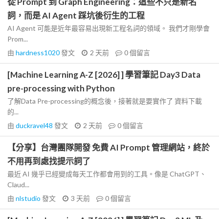
從 Prompt 到 Graph Engineering：這些不只是新名
詞，而是 AI Agent 踩坑後衍生的工程
AI Agent 可能是近年最容易出現新工程名詞的領域。 我們才剛學會
Prom...
由
hardness1020
發文
2 天前
0
個留言
[Machine Learning A-Z [2026] ] 學習筆記 Day3 Data
pre-processing with Python
了解Data Pre-processing的概念後，接著就是要實作了 資料下載
的...
由
duckravel48
發文
2 天前
0
個留言
【分享】台灣團隊開發 免費 AI Prompt 管理網站，終於
不用再到處找提示詞了
最近 AI 幾乎已經變成每天工作都會用到的工具。像是 ChatGPT、
Claud...
由
nlstudio
發文
3 天前
0
個留言