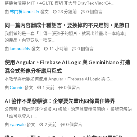
整機台灣製 MIT，4G LTE 模組 非大陸 DrayTek VigorC4...
由
林門神JanusLin
發文
23 分鐘前
0
個留言
同一篇內容翻成十種語言，要換掉的不只是詞，是節日
我們做的是一套「上傳一張孩子的照片，就寫出並畫出一本繪本」
的產品，內容要以十種語...
由
lumorakids
發文
11 小時前
0
個留言
使用 Angular、Firebase AI Logic 與 Gemini Nano 打造
混合式影像分析應用程式
本教學將示範如何使用 Angular、Firebase AI Logic 與 G...
由
Connie
發文
1 天前
0
個留言
AI 協作不是發帳號：企業要先畫出四條責任邊界
公司替工程師開好企業版 AI 帳號，治理其實還沒開始。 帳號只解決
「誰可以登入」...
由
ryanvale
發文
2 天前
0
個留言