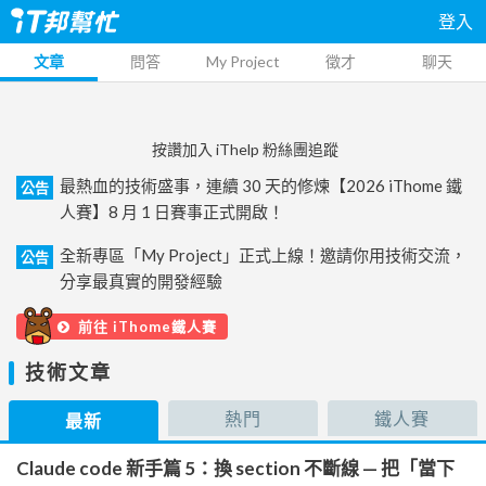
登入
文章
問答
My Project
徵才
聊天
按讚加入 iThelp 粉絲團追蹤
最熱血的技術盛事，連續 30 天的修煉【2026 iThome 鐵
公告
人賽】8 月 1 日賽事正式開啟！
全新專區「My Project」正式上線！邀請你用技術交流，
公告
分享最真實的開發經驗
前往 iThome鐵人賽
技術文章
熱門
鐵人賽
最新
Claude code 新手篇 5：換 section 不斷線 — 把「當下