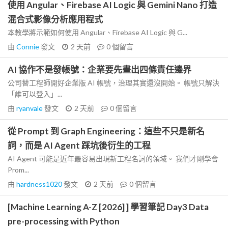
使用 Angular、Firebase AI Logic 與 Gemini Nano 打造
混合式影像分析應用程式
本教學將示範如何使用 Angular、Firebase AI Logic 與 G...
由
Connie
發文
2 天前
0
個留言
AI 協作不是發帳號：企業要先畫出四條責任邊界
公司替工程師開好企業版 AI 帳號，治理其實還沒開始。 帳號只解決
「誰可以登入」...
由
ryanvale
發文
2 天前
0
個留言
從 Prompt 到 Graph Engineering：這些不只是新名
詞，而是 AI Agent 踩坑後衍生的工程
AI Agent 可能是近年最容易出現新工程名詞的領域。 我們才剛學會
Prom...
由
hardness1020
發文
2 天前
0
個留言
[Machine Learning A-Z [2026] ] 學習筆記 Day3 Data
pre-processing with Python