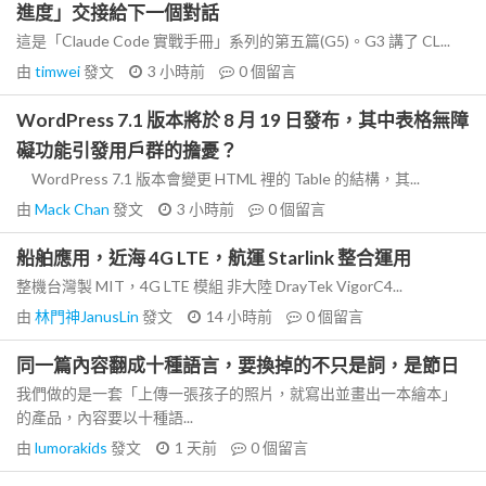
進度」交接給下一個對話
這是「Claude Code 實戰手冊」系列的第五篇(G5)。G3 講了 CL...
由
timwei
發文
3 小時前
0
個留言
WordPress 7.1 版本將於 8 月 19 日發布，其中表格無障
礙功能引發用戶群的擔憂？
WordPress 7.1 版本會變更 HTML 裡的 Table 的結構，其...
由
Mack Chan
發文
3 小時前
0
個留言
船舶應用，近海 4G LTE，航運 Starlink 整合運用
整機台灣製 MIT，4G LTE 模組 非大陸 DrayTek VigorC4...
由
林門神JanusLin
發文
14 小時前
0
個留言
同一篇內容翻成十種語言，要換掉的不只是詞，是節日
我們做的是一套「上傳一張孩子的照片，就寫出並畫出一本繪本」
的產品，內容要以十種語...
由
lumorakids
發文
1 天前
0
個留言