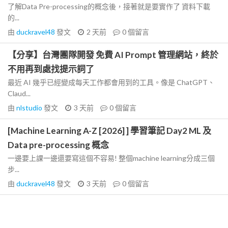
了解Data Pre-processing的概念後，接著就是要實作了 資料下載
的...
由
duckravel48
發文
2 天前
0
個留言
【分享】台灣團隊開發 免費 AI Prompt 管理網站，終於
不用再到處找提示詞了
最近 AI 幾乎已經變成每天工作都會用到的工具。像是 ChatGPT、
Claud...
由
nlstudio
發文
3 天前
0
個留言
[Machine Learning A-Z [2026] ] 學習筆記 Day2 ML 及
Data pre-processing 概念
一邊要上課一邊還要寫這個不容易! 整個machine learning分成三個
步...
由
duckravel48
發文
3 天前
0
個留言