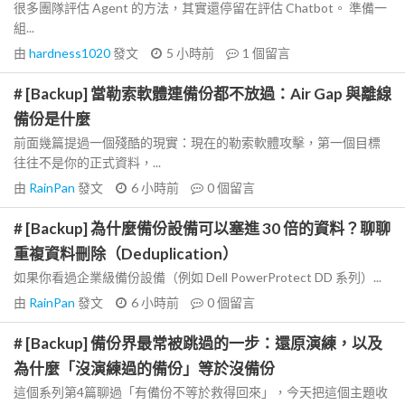
很多團隊評估 Agent 的方法，其實還停留在評估 Chatbot。 準備一
組...
由
hardness1020
發文
5 小時前
1
個留言
# [Backup] 當勒索軟體連備份都不放過：Air Gap 與離線
備份是什麼
前面幾篇提過一個殘酷的現實：現在的勒索軟體攻擊，第一個目標
往往不是你的正式資料，...
由
RainPan
發文
6 小時前
0
個留言
# [Backup] 為什麼備份設備可以塞進 30 倍的資料？聊聊
重複資料刪除（Deduplication）
如果你看過企業級備份設備（例如 Dell PowerProtect DD 系列）...
由
RainPan
發文
6 小時前
0
個留言
# [Backup] 備份界最常被跳過的一步：還原演練，以及
為什麼「沒演練過的備份」等於沒備份
這個系列第4篇聊過「有備份不等於救得回來」，今天把這個主題收