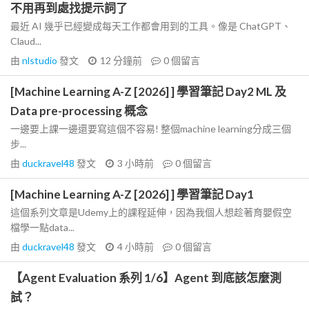
不用再到處找提示詞了
最近 AI 幾乎已經變成每天工作都會用到的工具。像是 ChatGPT、
Claud...
由
nlstudio
發文
12 分鐘前
0
個留言
[Machine Learning A-Z [2026] ] 學習筆記 Day2 ML 及
Data pre-processing 概念
一邊要上課一邊還要寫這個不容易! 整個machine learning分成三個
步...
由
duckravel48
發文
3 小時前
0
個留言
[Machine Learning A-Z [2026] ] 學習筆記 Day1
這個系列文章是Udemy上的課程延伸，因為我個人想趁著育嬰假空
檔學一點data...
由
duckravel48
發文
4 小時前
0
個留言
【Agent Evaluation 系列 1/6】Agent 到底該怎麼測
試？