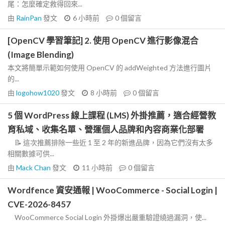
尾：怎麼確定救得回來...
由
RainPan
發文
6 小時前
0
個留言
[OpenCV 學習筆記] 2. 使用 OpenCV 進行影像混合
(Image Blending)
本文將簡單示範如何使用 OpenCV 的 addWeighted 方法進行圖片
的...
由
logohow1020
發文
8 小時前
0
個留言
5 個 WordPress 線上課程 (LMS) 外掛推薦，適合經營教
育私域、收集名單、營運個人品牌和內容商業化部署
📝 這次推薦排除一些近 1 至 2 年的新進品牌，因為它們沒有太多
相關數據可供...
由
Mack Chan
發文
11 小時前
0
個留言
Wordfence 資安通報 | WooCommerce - Social Login |
CVE-2026-8457
WooCommerce Social Login 外掛爆出嚴重驗證繞過漏洞，使...