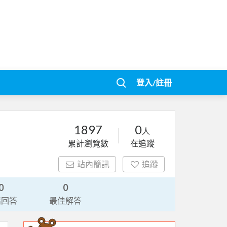
登入/註冊
1897
0
人
累計瀏覽數
在追蹤
站內簡訊
追蹤
0
0
請回答
最佳解答