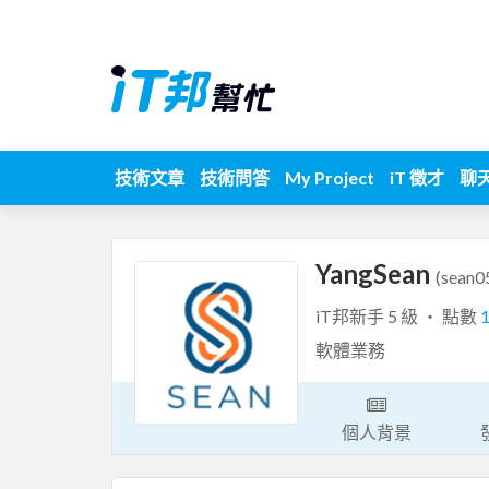
技術文章
技術問答
My Project
iT 徵才
聊
YangSean
(sean0
iT邦新手 5 級 ‧ 點數
軟體業務
個人背景