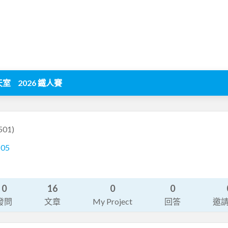
天室
2026 鐵人賽
501)
105
0
16
0
0
發問
文章
My Project
回答
邀