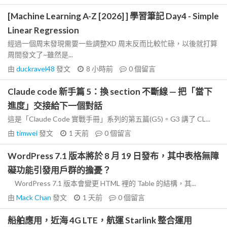
[Machine Learning A-Z [2026] ] 學習筆記 Day4 - Simple
Linear Regression
經過一個周末發現需要一些調整XD 周末反而比較忙碌，以後就打算
周間發文了~雖然是...
由
duckravel48
發文
8 小時前
0
個留言
Claude code 新手篇 5：換 section 不斷線 — 把「當下
進度」交接給下一個對話
這是「Claude Code 實戰手冊」系列的第五篇(G5)。G3 講了 CL...
由
timwei
發文
1 天前
0
個留言
WordPress 7.1 版本將於 8 月 19 日發布，其中表格無障
礙功能引發用戶群的擔憂？
WordPress 7.1 版本會變更 HTML 裡的 Table 的結構，其...
由
Mack Chan
發文
1 天前
0
個留言
船舶應用，近海 4G LTE，航運 Starlink 整合運用