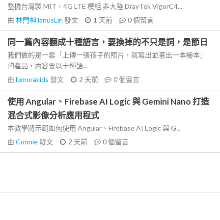
整機台灣製 MIT，4G LTE 模組 非大陸 DrayTek VigorC4...
由
林門神JanusLin
發文
1 天前
0
個留言
同一篇內容翻成十種語言，要換掉的不只是詞，是節日
我們做的是一套「上傳一張孩子的照片，就寫出並畫出一本繪本」
的產品，內容要以十種語...
由
lumorakids
發文
2 天前
0
個留言
使用 Angular、Firebase AI Logic 與 Gemini Nano 打造
混合式影像分析應用程式
本教學將示範如何使用 Angular、Firebase AI Logic 與 G...
由
Connie
發文
2 天前
0
個留言