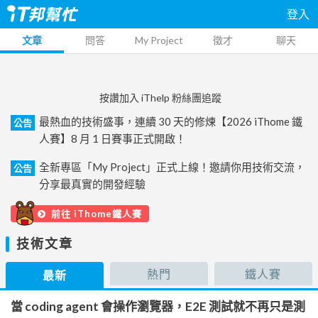
登入
文章
問答
My Project
徵才
聊天
按讚加入 iThelp 粉絲團追蹤
最熱血的技術盛事，連續 30 天的修煉【2026 iThome 鐵
公告
人賽】8 月 1 日賽事正式開啟！
全新專區「My Project」正式上線！邀請你用技術交流，
公告
分享最真實的開發經驗
前往 iThome鐵人賽
技術文章
熱門
鐵人賽
最新
當 coding agent 會操作瀏覽器，E2E 測試就不再只是測