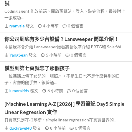
試
Coding agent 能改前端、開啟預覽站、登入、點完流程，最後附上
一張成功...
由
ryanvale
發文
4 小時前
0
個留言
你公司到底有多少台設備？Lansweeper 簡單介紹！
本篇我將會介紹 Lansweeper接著將會依序介紹 PRTG和 SolarWi...
由
YangSean
發文
5 小時前
0
個留言
模型到第七頁就忘了那個孩子
一位媽媽上傳了女兒的一張照片。不是生日也不是什麼特別的日
子，客廳的隨手拍，很普通...
由
lumorakids
發文
6 小時前
0
個留言
[Machine Learning A-Z [2026] ] 學習筆記 Day5 Simple
Linear Regression 實作
其實就只是在打基礎、simple linear regression在真實世界的...
由
duckravel48
發文
8 小時前
0
個留言