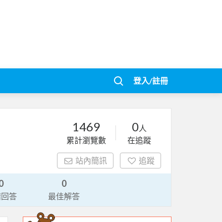
登入/註冊
1469
0
人
累計瀏覽數
在追蹤
站內簡訊
追蹤
0
0
請回答
最佳解答