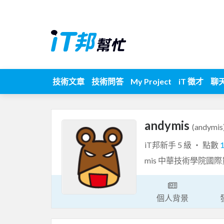
技術文章
技術問答
My Project
iT 徵才
聊
andymis
(andymis
iT邦新手 5 級 ‧ 點數
mis 中華技術學院國
個人背景