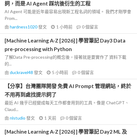
詞，而是 AI Agent 踩坑後衍生的工程
AI Agent 可能是近年最容易出現新工程名詞的領域。 我們才剛學會
Prom...
由
hardness1020
發文
1 小時前
0
個留言
[Machine Learning A-Z [2026] ] 學習筆記 Day3 Data
pre-processing with Python
了解Data Pre-processing的概念後，接著就是要實作了 資料下載
的...
由
duckravel48
發文
5 小時前
0
個留言
【分享】台灣團隊開發 免費 AI Prompt 管理網站，終於
不用再到處找提示詞了
最近 AI 幾乎已經變成每天工作都會用到的工具。像是 ChatGPT、
Claud...
由
nlstudio
發文
1 天前
0
個留言
[Machine Learning A-Z [2026] ] 學習筆記 Day2 ML 及