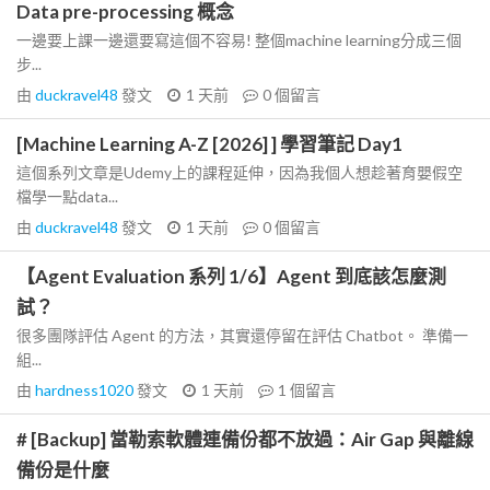
Data pre-processing 概念
一邊要上課一邊還要寫這個不容易! 整個machine learning分成三個
步...
由
duckravel48
發文
1 天前
0
個留言
[Machine Learning A-Z [2026] ] 學習筆記 Day1
這個系列文章是Udemy上的課程延伸，因為我個人想趁著育嬰假空
檔學一點data...
由
duckravel48
發文
1 天前
0
個留言
【Agent Evaluation 系列 1/6】Agent 到底該怎麼測
試？
很多團隊評估 Agent 的方法，其實還停留在評估 Chatbot。 準備一
組...
由
hardness1020
發文
1 天前
1
個留言
# [Backup] 當勒索軟體連備份都不放過：Air Gap 與離線
備份是什麼