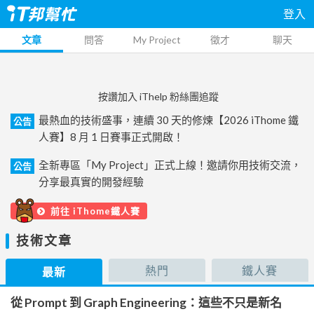
登入
文章
問答
My Project
徵才
聊天
按讚加入 iThelp 粉絲團追蹤
最熱血的技術盛事，連續 30 天的修煉【2026 iThome 鐵
公告
人賽】8 月 1 日賽事正式開啟！
全新專區「My Project」正式上線！邀請你用技術交流，
公告
分享最真實的開發經驗
前往 iThome鐵人賽
技術文章
熱門
鐵人賽
最新
從 Prompt 到 Graph Engineering：這些不只是新名