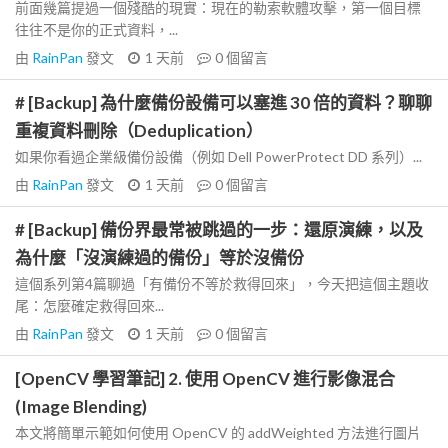
前面幾篇提過一個殘酷的現實：現在的勒索軟體攻擊，第一個目標
往往不是你的正式資料，...
由
RainPan
發文
1 天前
0
個留言
# [Backup] 為什麼備份設備可以塞進 30 倍的資料？聊聊
重複資料刪除（Deduplication）
如果你看過企業級備份設備（例如 Dell PowerProtect DD 系列）...
由
RainPan
發文
1 天前
0
個留言
# [Backup] 備份界最常被跳過的一步：還原演練，以及
為什麼「沒演練過的備份」等於沒備份
這個系列第4篇聊過「有備份不等於救得回來」，今天把這個主題收
尾：怎麼確定救得回來...
由
RainPan
發文
1 天前
0
個留言
[OpenCV 學習筆記] 2. 使用 OpenCV 進行影像混合
(Image Blending)
本文將簡單示範如何使用 OpenCV 的 addWeighted 方法進行圖片