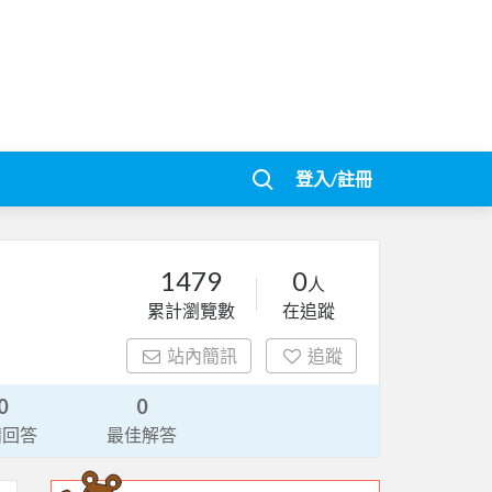
登入/註冊
1479
0
人
累計瀏覽數
在追蹤
站內簡訊
追蹤
0
0
請回答
最佳解答