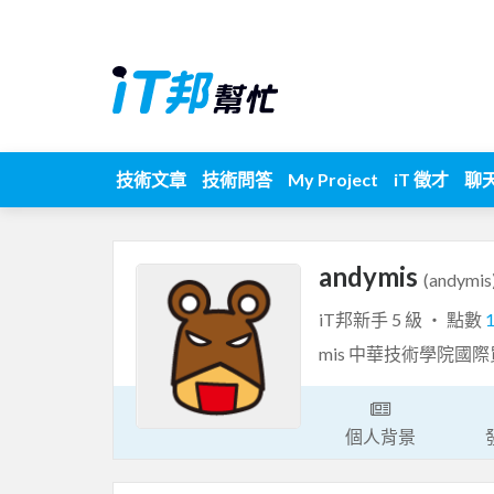
技術文章
技術問答
My Project
iT 徵才
聊
andymis
(andymis
iT邦新手 5 級 ‧ 點數
mis 中華技術學院國
個人背景