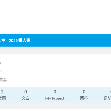
天室
2026 鐵人賽
)
15
際貿易
1
0
0
0
發問
文章
My Project
回答
邀