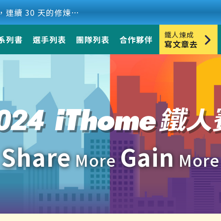
最熱血的技術盛事，連續 30 天的修煉【2026 iThome 鐵人賽】8 月 1 日賽事正式開啟！
鐵人煉成
系列書
選手列表
團隊列表
合作夥伴
寫文章去
Share
Gain
More
More