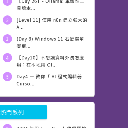
【Day 26】- Ollama: 革命性工
佛心分享-刷題不只是刷題
具讓本...
佛心分享-我的證照是這樣攻略的
[Level 11] 使用 n8n 建立強大的
A...
佛心分享-叢林中的 PM
(Day 8) Windows 11 右鍵選單
佛心分享-微軟Windows 11 Pro
變更...
【Day10】不想讓資料外洩怎麼
辦：在本地用 Ol...
Day4 — 教你「 AI 程式編輯器
Curso...
熱門系列