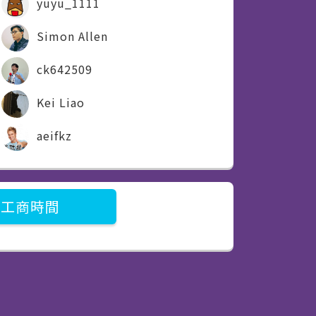
yuyu_1111
Simon Allen
ck642509
Kei Liao
aeifkz
工商時間