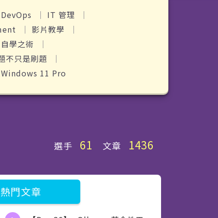
Modern Web
DevOps
IT 管理
Mobile Development
ment
影片教學
人自學之術
Security
題不只是刷題
Software Development
ndows 11 Pro
影片教學
生成式 AI
自我挑戰
61
1436
佛心分享-SideProject30
選手
文章
佛心分享-IT 人自學之術
佛心分享-我的私藏工具箱
熱門文章
佛心分享-IT 人的工作軟技能