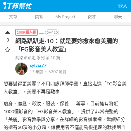
登入
文章
問答
My Project
徵才
聊天
DAY
10
2009 鐵人賽
3
網路趴趴走-10：就是要妳愈來愈美麗的
「FG影音美人教室」
網路趴趴走
系列 第
10
篇
sylvia77
17 年前
‧
6207
瀏覽
想要變得更美麗？不用四處拜師學藝！直接走進「FG影音美
人教室」，美麗不再是難事！
瘦身、魔髮、彩妝、服裝、保養....... 等等，目前擁有將近
1000個影音的「FG影音美人教室」，提供了非常完整的
「美麗」影音教學與分享。在詳細的影音檔案裡，繼續細分
的還有30項的小分類，讓使用者不僅能夠很迅速的就找到自