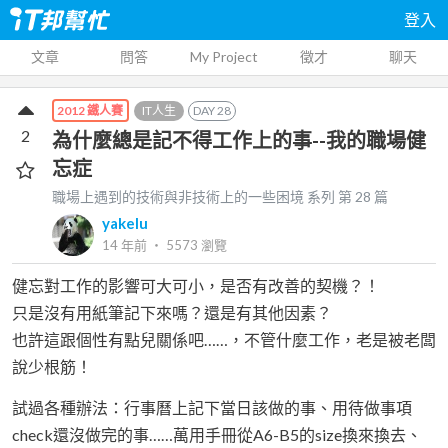
登入
文章
問答
My Project
徵才
聊天
IT人生
DAY
28
2012 鐵人賽
2
為什麼總是記不得工作上的事--我的職場健
忘症
職場上遇到的技術與非技術上的一些困境
系列 第
28
篇
yakelu
14 年前
‧
5573
瀏覽
健忘對工作的影響可大可小，是否有改善的契機？！
只是沒有用紙筆記下來嗎？還是有其他因素？
也許這跟個性有點兒關係吧……，不管什麼工作，老是被老闆
說少根筋！
試過各種辦法：行事曆上記下當日該做的事、用待做事項
check還沒做完的事……萬用手冊從A6-B5的size換來換去、