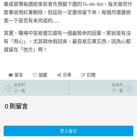
養成習慣每週結束前會先預擬下週的To-do-list，每天做完什
麼事就用紅筆刪除，但這些一定要保留下來，每個月還要檢
查一下是否有未完成的……
其實，職場中容易健忘還有一個最致命的因素，那就是有沒
有「用心」，尤其剛休假回來，最容易忘東忘西，因為心都
還留在「他方」啊！
留言
追蹤
分享
訂閱
此系列
此系列
上一篇
下一篇
0
則留言
登入留言