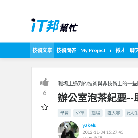
技術文章
技術問答
My Project
iT 徵才
聊
職場上遇到的技術與非技術上的一些
6
辦公室泡茶紀要-
學習
分享
職場
鐵人賽
it人
yakelu
2012-11-04 15:27:45