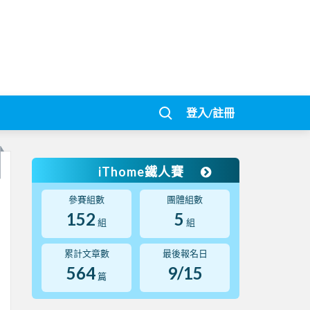
登入/註冊
iThome鐵人賽
參賽組數
團體組數
152
5
組
組
累計文章數
最後報名日
564
9/15
篇