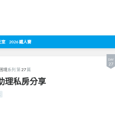
天室
2026 鐵人賽
DAY
27
困境
系列 第
27
篇
-助理私房分享
生