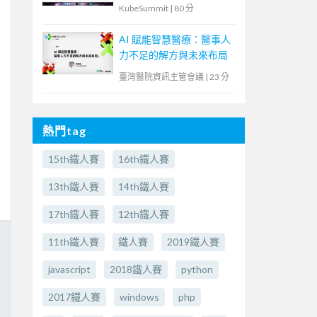
解決傳統應用與現代化雲
KubeSummit
|
80 分
原生鴻溝
AI 賦能智慧醫療：醫事人
力不足的解方與未來布局
臺灣醫院資訊主管會議
|
23 分
熱門tag
15th鐵人賽
16th鐵人賽
13th鐵人賽
14th鐵人賽
17th鐵人賽
12th鐵人賽
11th鐵人賽
鐵人賽
2019鐵人賽
javascript
2018鐵人賽
python
2017鐵人賽
windows
php