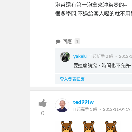
泡茶還有第一泡拿來沖茶壺的~
很多學問,不過給客人喝的就不用
回應
1
yakelu
iT邦新手 2 級 ‧
2012-1
要這麼講究，時間也不允許
登入發表回應
ted99tw
iT邦高手 1 級 ‧
2012-11-04 19:
0