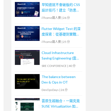
早知道就不會破版的 CSS
設計技巧！建立「防患未
然」的匠人心態
iThome鐵人賽
|
26 分
Flutter Widget Test 的深
度探索：從基礎到實戰經
驗分享
iThome鐵人賽
|
25 分
Cloud Infrastructure
Saving Engineering (雲端
省錢工程)
SRE CONFERENCE
|
40 分
The balance between
Dev & Ops in OT
DevOpsDays
|
26 分
雲原生超融合，一窺究竟
SUSE Virtualization 如何