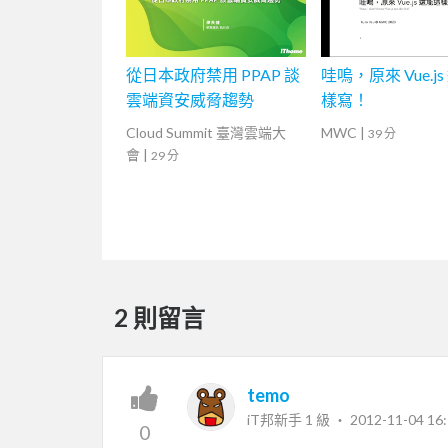
從日本政府禁用 PPAP 談
哇嗚，原來 Vue.j
雲端資安威脅趨勢
樣寫！
Cloud Summit 臺灣雲端大
MWC
|
39 分
會
|
29 分
2 則留言
temo
iT邦新手 1 級 ‧
2012-11-04 16:
0