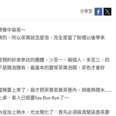
分享至
想像中容易～
啡的，所以茶葉該怎麼泡，完全是當了助理以後學來
是預約好來參訪的團體，少至一、兩個人，多至三、四
不是隨泡隨有，最基本的要等茶葉泡開，茶色才會好
電梯要上來了，我才把茶葉丟進茶壺內，倒進熱開水……
客人已經要Say Bye Bye了～
內並加上熱水，也太簡化了：首先必須搞清楚這壺茶要