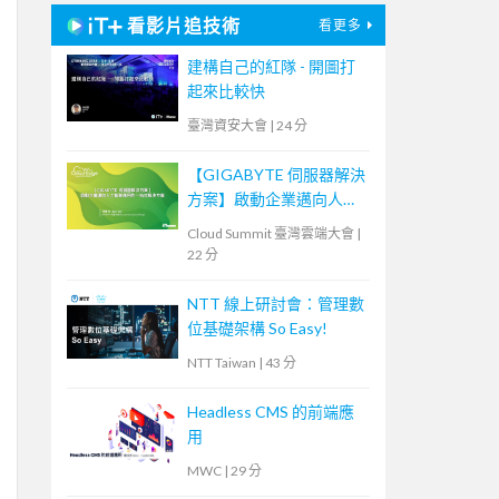
看影片追技術
看更多
建構自己的紅隊 - 開圖打
起來比較快
臺灣資安大會
|
24 分
【GIGABYTE 伺服器解決
方案】啟動企業邁向人工
智慧應用的一站式解決方
Cloud Summit 臺灣雲端大會
|
案
22 分
NTT 線上研討會：管理數
位基礎架構 So Easy!
NTT Taiwan
|
43 分
Headless CMS 的前端應
用
MWC
|
29 分