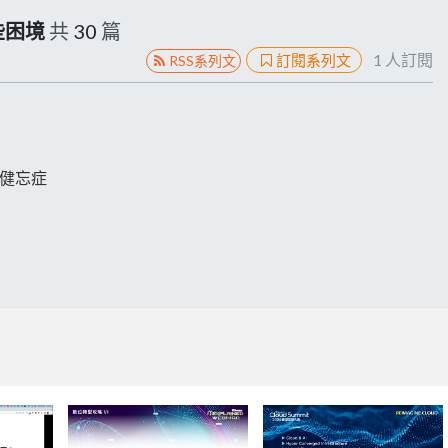
些困境
共
30
篇
1
人訂閱
訂閱系列文
RSS系列文
場健忘症