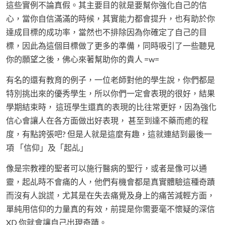
這些實例不論真假。其主要目的就是要幫你強化自己的信
心，當你自信滿滿的時候，其實能力都會提升，也有助於你
達成目標的成功率，當然也不排除因為你確定了自己的目
標，因此為這個目標做了更多的準備，同時吸引了一些聽見
你的願望之後，佛心來著幫助你的貴人 =w=
有名的還有教育的例子，一位老師對他的學生說，你們都是
特別挑出來的優秀學生，所以你們一定會表現的很好，結果
學期結束時， 這班學生還真的表現的比往常更好，因為強化
信心會讓人在各方面做出好表現， 甚至到達不藥而癒的程
度，有點誇張吧? 但是人就是這麼有趣，這就連結到最後一
項 「信仰」及「起乩」
像是宗教裡的聖者可以施行醫病的聖行，或者是像可以通
靈，起乩時不會痛的人，他們有機會都是真實體驗這種奇蹟
而沒有人說謊，尤其是在失去痛覺及身上的痛苦減輕方面，
單純用信仰的力量真的有效，前提是你需要毫不懷疑的深信
XD 你就會讓自己出現奇蹟。