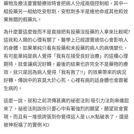
藥物及療法要實驗療效時會把病人分成兩個控制組，其中一
組投藥另一組給吃安慰劑，安慰劑多半是維他命或其他和效
果無關的假藥丸。
為什麼要這麼做而不是直接把有投藥沒投藥的人拿來比較呢?
這就和人類的心理有關了，醫學上已經證實過信心會影响人
的身體，如果單純只看有投藥和未投藥的病人的病情變化，
有可能單純是病人覺得「我有在接受良好治療」的這種心理
期待，就會讓病況好轉，最後的結果也許完全不是藥物的療
效，就只是因為病人覺得「我有救了!!」的效果帶來的病況
好轉，傳說中的哀莫大於心死，心裡有病的話身體也會跟著
生病的。
這麼一說，就和之前流傳甚廣的祕密法則 吸引力法則串連起
來了，祕密法則說你只要心中有著強烈的願望，願望就會實
現，而且有一堆很誇張到你覺得這人是 LUK點破表了，還是
被神祝福了的實例 XD