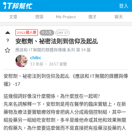
登入
文章
問答
My Project
徵才
聊天
IT人生
DAY
17
2013 鐵人賽
9
安慰劑、袐密法則到信仰及起乩
應該和 IT無關的媒體與傳播
系列 第
14
篇
chibc
13 年前
‧
2657
瀏覽
安慰劑、袐密法則到信仰及起乩 《應該和 IT無關的媒體與傳
播》-17
這幾個詞好像沒什麼關係，為什麼放在一起呢?
先來名詞解釋一下，安慰劑是用在醫學的臨床實驗上，在新
藥物及療法要實驗療效時會把病人分成兩個控制組，其中一
組投藥另一組給吃安慰劑，多半是維他命或其他和效果無關
的假藥丸，為什麼要這麼做而不是直接把有投藥沒投藥的人