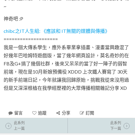
~
神奇吧 :P
chibc之IT人生組: 《應該和 IT無關的媒體與傳播》
====================
我是一個大傳系學生，應外系畢業拿插畫、漫畫當興趣混了
好幾年巴哈姆特遊戲版，當了幾年網頁設計，莫名奇妙的在
FB及G+搞了幾個社群，後來又呆呆的當了好一陣子的弱智
前端，現在是10月新娘預備役 XDDD 上次鐵人賽寫了 30天
的新手前端日記，今年就讓我回歸原始，挑戰我從來沒用過
但是又深深根植在我學經歷裡的大眾傳播相關雜記分享 XD
留言
追蹤
分享
訂閱
此系列
此系列
上一篇
下一篇