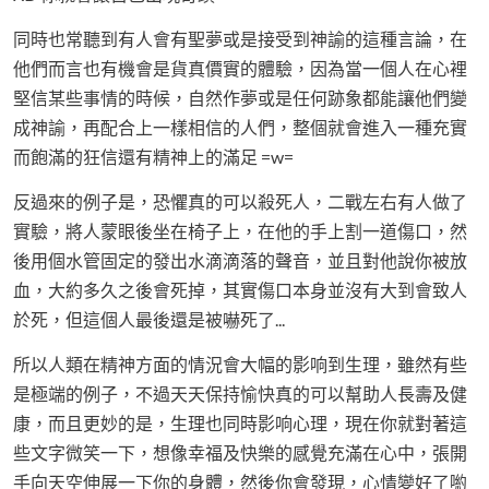
同時也常聽到有人會有聖夢或是接受到神諭的這種言論，在
他們而言也有機會是貨真價實的體驗，因為當一個人在心裡
堅信某些事情的時候，自然作夢或是任何跡象都能讓他們變
成神諭，再配合上一樣相信的人們，整個就會進入一種充實
而飽滿的狂信還有精神上的滿足 =w=
反過來的例子是，恐懼真的可以殺死人，二戰左右有人做了
實驗，將人蒙眼後坐在椅子上，在他的手上割一道傷口，然
後用個水管固定的發出水滴滴落的聲音，並且對他說你被放
血，大約多久之後會死掉，其實傷口本身並沒有大到會致人
於死，但這個人最後還是被嚇死了...
所以人類在精神方面的情況會大幅的影响到生理，雖然有些
是極端的例子，不過天天保持愉快真的可以幫助人長壽及健
康，而且更妙的是，生理也同時影响心理，現在你就對著這
些文字微笑一下，想像幸福及快樂的感覺充滿在心中，張開
手向天空伸展一下你的身體，然後你會發現，心情變好了喲