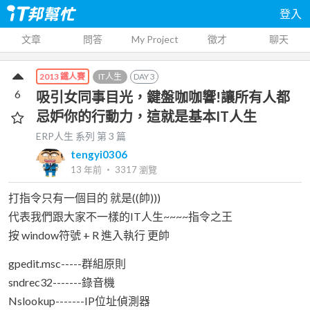
登入
文章
問答
My Project
徵才
聊天
IT人生
DAY
3
2013 鐵人賽
6
吸引女同事目光，鍵盤咖咖響!讓所有人都
忌妒你的行動力，這就是基本IT人生
ERP人生
系列 第
3
篇
tengyi0306
13 年前
‧
3317
瀏覽
打指令只有一個目的 就是((帥)))
代表我們跟大家不一樣的IT人生~~~~指令之王
按 window符號 + R 進入執行 更帥
gpedit.msc-----群組原則
sndrec32-------錄音機
Nslookup-------IP位址偵測器