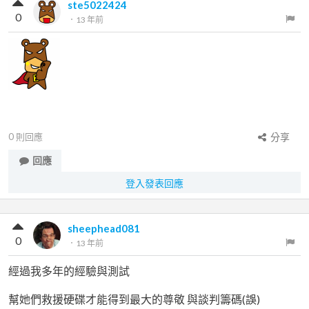
ste5022424
0
．
13 年前
0
則回應
分享
回應
登入發表回應
sheephead081
0
．
13 年前
經過我多年的經驗與測試
幫她們救援硬碟才能得到最大的尊敬 與談判籌碼(誤)