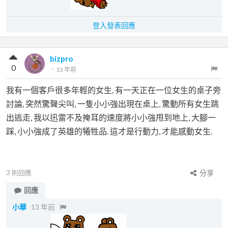
登入發表回應
bizpro
0
．
13 年前
我有一個客戶很多年輕的女生, 有一天正在一位女生的桌子旁
討論, 突然驚聲尖叫, 一隻小小強出現在桌上, 驚動所有女生跳
出逃走, 我以迅雷不及掩耳的速度將小小強甩到地上, 大腳一
踩, 小小強成了英雄的犧牲品. 這才是行動力, 才能感動女生.
3
則回應
分享
回應
小華
13 年前