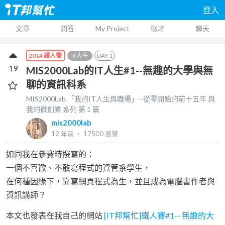
登入
文章
問答
My Project
徵才
聊天
IT人生
DAY
1
2014 鐵人賽
19
MIS2000Lab的IT人生#1--無趣的大學與無
聊的資訊科系
MIS2000Lab.「我的IT人生與職場」--從零開始的前十五年 與
我的微創業
系列 第
1
篇
mis2000lab
12 年前
‧
17500
瀏覽
如同我在參賽時撰寫的：
一個不喜歡、不敢寫程式的資管系學生，
在何種因緣下，靠寫網頁程式為生，並且成為電腦書作者與
資訊講師？
本文也發表在我自己的網站
[IT邦幫忙]鐵人賽#1-- 無趣的大