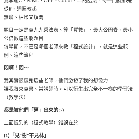
我學過C、Basic、C++、Cobol、......的語法，每一門課都是
從if、迴圈教起
無聊、枯燥又煩悶
題目一定是寫九九乘法表、算「質數」、最大公因素、最小
公倍數這些爛題目
每學期，不管是哪個老師來教「程式設計」，就是這些範
例、這些流程
悶啊！悶～
我其實很感謝這些老師，他們激發了我的想像力
讓我將來寫書、當講師時，可以衍生出完全不一樣的學習法
（教學法）
都是被他們「逼」出來的 :-)
上面提到的（程式教學）錯誤在於
(1)「見"樹"不見林」