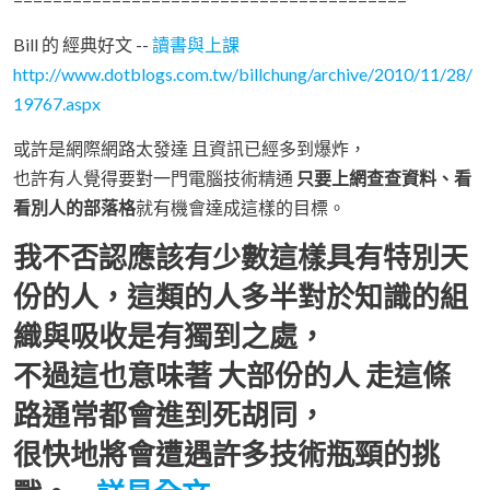
Bill 的 經典好文 --
讀書與上課
http://www.dotblogs.com.tw/billchung/archive/2010/11/28/
19767.aspx
或許是網際網路太發達 且資訊已經多到爆炸，
也許有人覺得要對一門電腦技術精通
只要上網查查資料、看
看別人的部落格
就有機會達成這樣的目標。
我不否認應該有少數這樣具有特別天
份的人，這類的人多半對於知識的組
織與吸收是有獨到之處，
不過這也意味著
大部份的人 走這條
路通常都會進到死胡同，
很快地將會遭遇許多技術瓶頸的挑