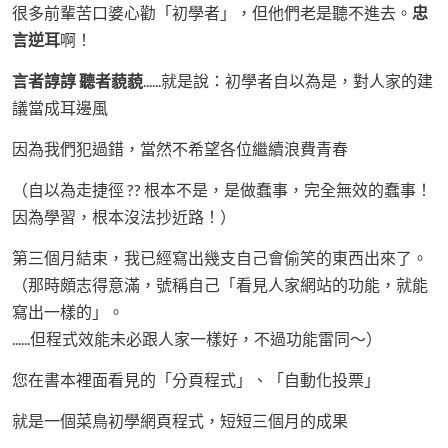
很多前輩苦口婆心勸「初學者」，但他們老是聽不進去。
忠
言逆耳
啊！
言者諄諄 聽者藐藐
......就是說：初學者自以為是，對人家的建
議當成耳邊風
因為我們犯過錯，當然不希望各位繼續浪費青春
（自以為走捷徑 ?? 根本不是，是做蠢事，完全無效的蠢事！
因為學習，根本沒法抄近路！）
第三個月結束，我已經寫出幾支自己會偷笑的東西出來了。
（那時頗志得意滿，號稱自己「看見人家網站的功能，就能
寫出一樣的」。
......但程式效能未必跟人家一樣好，不過功能雷同～）
您在書本裡面看見的「分頁程式」、「自動化投票」
就是一個菜鳥初學網頁程式，短短三個月的成果