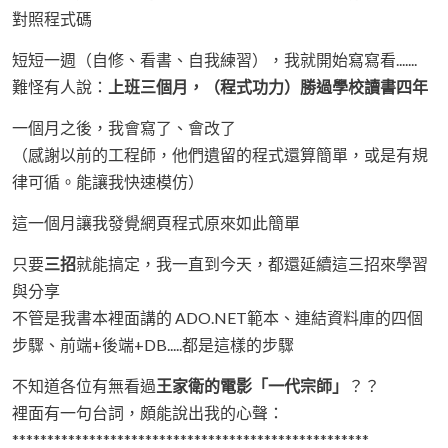
對照程式碼
短短一週（自修、看書、自我練習），我就開始寫寫看.......
難怪有人說：
上班三個月，（程式功力）勝過學校讀書四年
一個月之後，我會寫了、會改了
（感謝以前的工程師，他們遺留的程式還算簡單，或是有規
律可循。能讓我快速模仿）
這一個月讓我發覺網頁程式原來如此簡單
只要
三招
就能搞定，我一直到今天，都還延續這三招來學習
與分享
不管是我書本裡面講的 ADO.NET範本、連結資料庫的四個
步驟、前端+後端+DB.....都是這樣的步驟
不知道各位有無看過
王家衛的電影「一代宗師」
？？
裡面有一句台詞，頗能說出我的心聲：
***************************************************