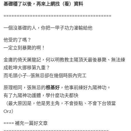
基礎穩了以後，再來上網找（看）資料
=========================================
一個沒基礎的人，你把一甲子功力灌輸給他
他受的了嗎？
一定立刻暴斃的啊！
金庸的倚天屠龍記，何以明教教主陽頂天最後暴斃、無法練
成乾坤大挪移第九重？
而毛頭小子--張無忌卻在幾個時辰內完工
原理相同，張無忌的
根基好
，他事前練好九陽神功。
有了九陽神功護體，學什麼功夫都快
（最大原因是，他是男主角，不會掛點、不會下台領當
Orz）
==== 補充一篇好文章
========================================