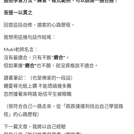
這些學習方法、練習、程式範例，可以說是一通百通！
吾道一以貫之
回首這段自修、摸索的心路歷程，
我想用這幾句話作結尾：
Muki老師名言：
沒有最適合，只有不斷"
磨合"
。
但如果連"
磨合"
也不願，就沒資格說不適合。
讀書筆記：（也是佛家的一段話）
蠅愛尋光紙上鑽 不能透過幾多難
忽然撞著來時路 始信平生被眼瞞
（很符合自己一路走來，從「跌跌撞撞到找出自己學習路
徑」的心路歷程）
下一篇文章，我將以自己經驗