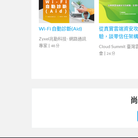
Wi-Fi 自動診斷(Aid)
從真實雲端資安
驗，談零信任架
Zyxel兆勤科技- 網路通訊
專家
|
48 分
Cloud Summit 臺
會
|
26 分
尚