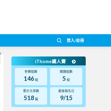
登入/註冊
iThome鐵人賽
參賽組數
團體組數
146
5
組
組
累計文章數
最後報名日
518
9/15
篇