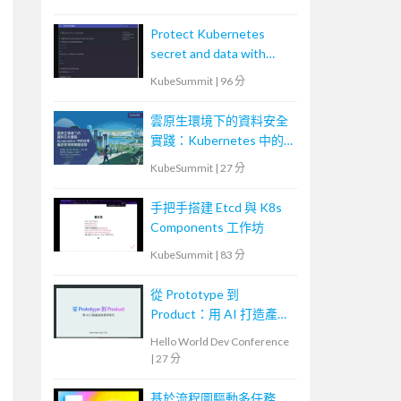
Protect Kubernetes
secret and data with
Thales CipherTrust
KubeSummit
|
96 分
Platform
雲原生環境下的資料安全
實踐：Kubernetes 中的
加密、機密管理與策略控
KubeSummit
|
27 分
管
手把手搭建 Etcd 與 K8s
Components 工作坊
KubeSummit
|
83 分
從 Prototype 到
Product：用 AI 打造產品
級應用程式
Hello World Dev Conference
|
27 分
基於流程圖驅動多任務