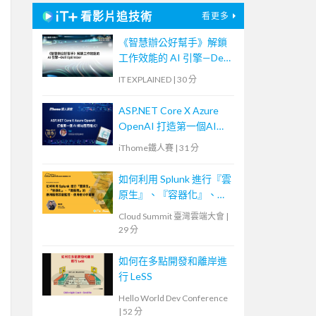
看影片追技術
看更多
《智慧辦公好幫手》解鎖
工作效能的 AI 引擎—Dell
Optimizer
IT EXPLAINED
|
30 分
ASP.NET Core X Azure
OpenAI 打造第一個AI網
站應用程式！
iThome鐵人賽
|
31 分
如何利用 Splunk 進行『雲
原生』、『容器化』、
『微服務』的應用服務效
Cloud Summit 臺灣雲端大會
|
能監控、使用者分析管理
29 分
如何在多點開發和離岸進
行 LeSS
Hello World Dev Conference
|
52 分