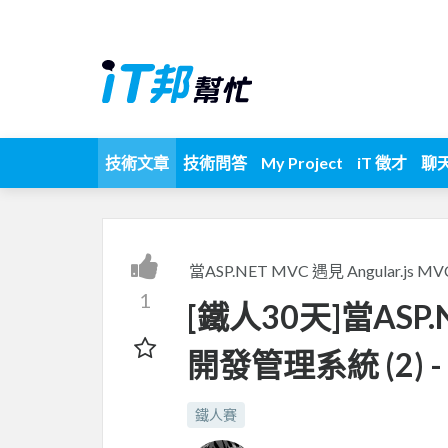
技術文章
技術問答
My Project
iT 徵才
聊
當ASP.NET MVC 遇見 Angular.js
1
[鐵人30天]當ASP.NE
開發管理系統 (2)
鐵人賽