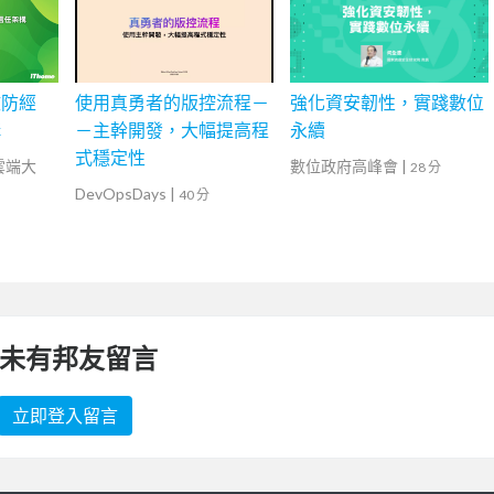
攻防經
使用真勇者的版控流程－
強化資安韌性，實踐數位
構
－主幹開發，大幅提高程
永續
式穩定性
灣雲端大
數位政府高峰會
|
28 分
DevOpsDays
|
40 分
未有邦友留言
立即登入留言