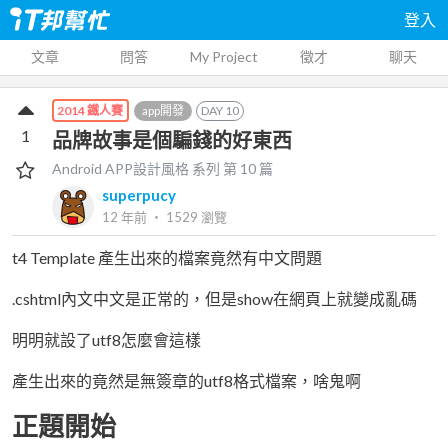
登入
文章
問答
My Project
徵才
聊天
app開發
DAY
10
2014 鐵人賽
1
品牌故事是個騙錢的好東西
Android APP設計風格
系列 第
10
篇
superpucy
12 年前
‧
1529
瀏覽
t4 Template 產生出來的檔案竟然有中文問題
.cshtml內文中文是正常的，但是show在網頁上就變成亂碼
明明就設了utf8怎麼會這樣
產生出來的竟然是無簽章的utf8格式檔案，啥鬼啊
正題開始