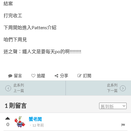
結案
打完收工
下周開始進入Pattens介紹
咱們下周見
迷之聲：鐵人文是要每天po的啊!!!!!!!!
留言
追蹤
分享
訂閱
此系列
此系列
上一篇
下一篇
1
則留言
蟹老闆
0
．
12 年前