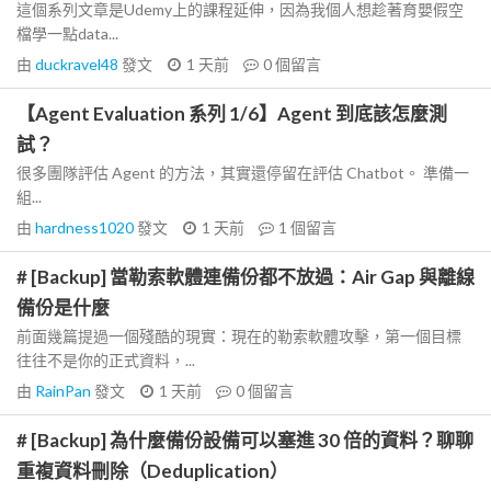
這個系列文章是Udemy上的課程延伸，因為我個人想趁著育嬰假空
檔學一點data...
由
duckravel48
發文
1 天前
0
個留言
【Agent Evaluation 系列 1/6】Agent 到底該怎麼測
試？
很多團隊評估 Agent 的方法，其實還停留在評估 Chatbot。 準備一
組...
由
hardness1020
發文
1 天前
1
個留言
# [Backup] 當勒索軟體連備份都不放過：Air Gap 與離線
備份是什麼
前面幾篇提過一個殘酷的現實：現在的勒索軟體攻擊，第一個目標
往往不是你的正式資料，...
由
RainPan
發文
1 天前
0
個留言
# [Backup] 為什麼備份設備可以塞進 30 倍的資料？聊聊
重複資料刪除（Deduplication）