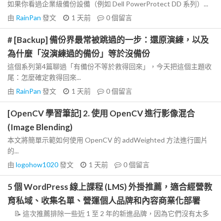
如果你看過企業級備份設備（例如 Dell PowerProtect DD 系列）...
由
RainPan
發文
1 天前
0
個留言
# [Backup] 備份界最常被跳過的一步：還原演練，以及
為什麼「沒演練過的備份」等於沒備份
這個系列第4篇聊過「有備份不等於救得回來」，今天把這個主題收
尾：怎麼確定救得回來...
由
RainPan
發文
1 天前
0
個留言
[OpenCV 學習筆記] 2. 使用 OpenCV 進行影像混合
(Image Blending)
本文將簡單示範如何使用 OpenCV 的 addWeighted 方法進行圖片
的...
由
logohow1020
發文
1 天前
0
個留言
5 個 WordPress 線上課程 (LMS) 外掛推薦，適合經營教
育私域、收集名單、營運個人品牌和內容商業化部署
📝 這次推薦排除一些近 1 至 2 年的新進品牌，因為它們沒有太多