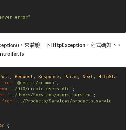
erver error"
Exception()，來體驗一下
HttpException
，程式碼如下。
troller.ts
Post
, 
Request
, 
Response
, 
Param
, 
Next
, 
HttpSta
 
from
'@nestjs/common'
rom
'./DTO/create-users.dto'
om
'../Users/Services/users.service'
 
from
'../Products/Services/products.servic
er
 {
