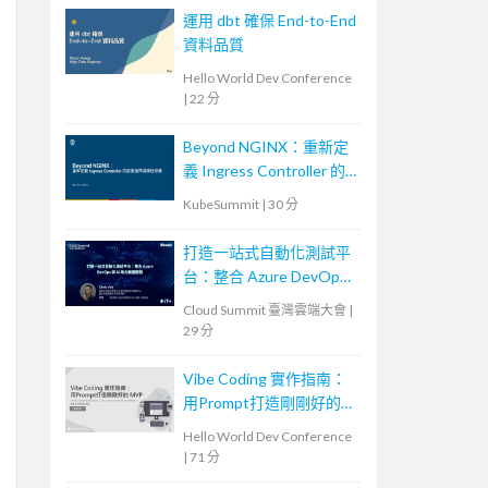
運用 dbt 確保 End-to-End
資料品質
Hello World Dev Conference
|
22 分
Beyond NGINX：重新定
義 Ingress Controller 的
部署邊界與彈性架構
KubeSummit
|
30 分
打造一站式自動化測試平
台：整合 Azure DevOps
與 AI 助力敏捷開發
Cloud Summit 臺灣雲端大會
|
29 分
Vibe Coding 實作指南：
用Prompt打造剛剛好的
MVP
Hello World Dev Conference
|
71 分