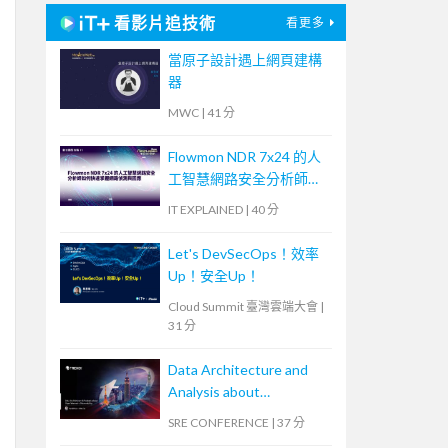
看影片追技術
看更多
當原子設計遇上網頁建構
器
MWC
|
41 分
Flowmon NDR 7x24 的人
工智慧網路安全分析師如
何快速掌握網路偵測與回
IT EXPLAINED
|
40 分
應
Let's DevSecOps！效率
Up！安全Up！
Cloud Summit 臺灣雲端大會
|
31 分
Data Architecture and
Analysis about
OpenTelemetry
SRE CONFERENCE
|
37 分
Observability