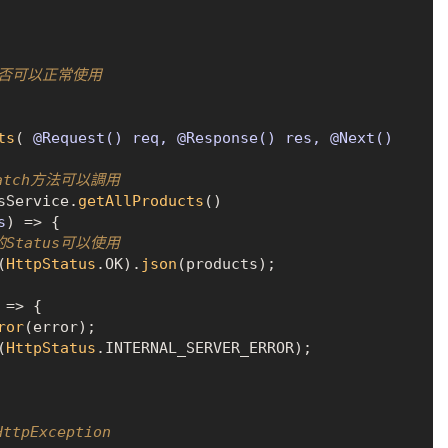
ce是否可以正常使用
ts
(
 @Request() req, @Response() res, @Next() 
 catch方法可以調用
sService
.
getAllProducts
()

s
) =>
 {

的Status可以使用
(
HttpStatus
.
OK
).
json
(products);

 =>
 {

ror
(error);

(
HttpStatus
.
INTERNAL_SERVER_ERROR
);

ttpException