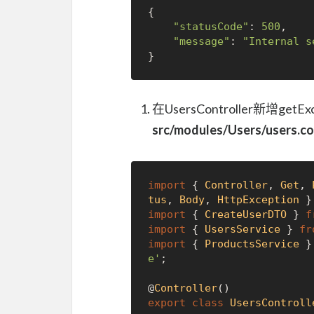
{

"statusCode"
: 
500
,

"message"
: 
"Internal s
在UsersController新增get
src/modules/Users/users.con
import
 { 
Controller
, 
Get
, 
tus
, 
Body
, 
HttpException
 }
import
 { 
CreateUserDTO
 } 
f
import
 { 
UsersService
 } 
fr
import
 { 
ProductsService
 }
e'
;

@
Controller
export
class
UsersControll