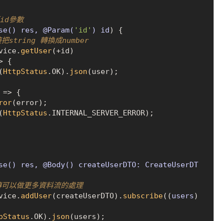
抓id參數
se() res, @Param(
'id'
) id
) {

把string 轉換成number
vice
.
getUser
(+id)

>
 {

(
HttpStatus
.
OK
).
json
(user);

 =>
 {

ror
(error);

(
HttpStatus
.
INTERNAL_SERVER_ERROR
);

se() res, @Body() createUserDTO: CreateUserDT
回傳可以做更多資料流的處理
vice
.
addUser
(createUserDTO).
subscribe
(
(
users
) 
pStatus
.
OK
).
json
(users);
