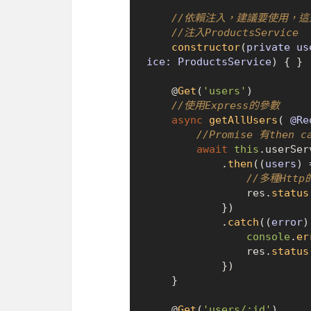
//依賴注入，建議要使用，
//注入ProductsService
constructor
(
private us
ice: ProductsService
) { }

    @
Get
(
'users'
)

//使用Express的參數
async
getAllUsers
(
 @Re
//Promise 有then
await
this
.
userSer
            .
then
(
(
users
) 
//多種Http
                res.
status
            })

            .
catch
(
(
error
)
console
.
er
                res.
status
            })

    }

    @
Get
(
'users/:id'
)
