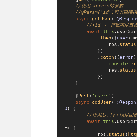
//使用Express的參數
//@Param('id')可以直接
async
getUser
(
 @Respon
//+id ，+符號可以直接
await
this
.
userSer
            .
then
(
(
user
) =
                res.
status
            })

            .
catch
(
(
error
)
console
.
er
                res.
status
            })

    }

    @
Post
(
'users'
)

async
addUser
(
 @Respon
O
) {

//使用Rx.js，所以
await
this
.
userSer
=>
 {

            res.
status
(
Htt