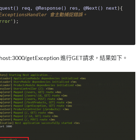
quest() req, @Response() res, @Next() next
){

ExceptionsHandler 會主動捕捉錯誤。
rror'
);

calhost:3000/getException 進行GET請求，結果如下。