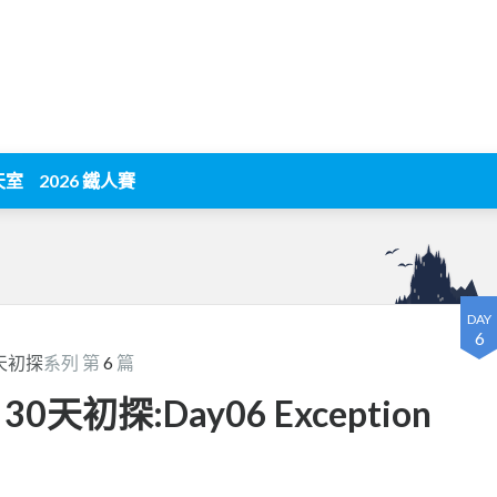
天室
2026 鐵人賽
DAY
6
30天初探
系列 第
6
篇
k 30天初探:Day06 Exception