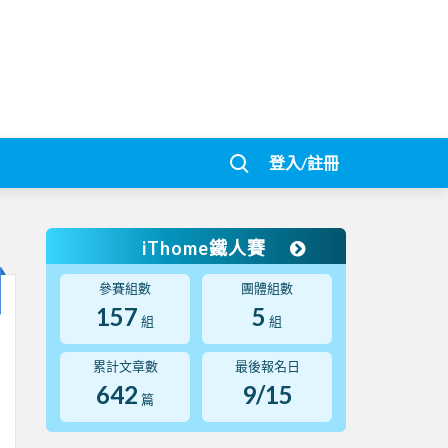
登入/註冊
iThome鐵人賽
參賽組數
團體組數
157
5
組
組
累計文章數
最後報名日
642
9/15
篇