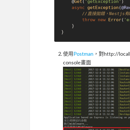
    @
Get
(
'getException'
)

async
getException
(
@Re
//直接拋錯，Nestjs有
throw
new
Error
(
'e
    }

使用
Postman
，對http://lo
console畫面