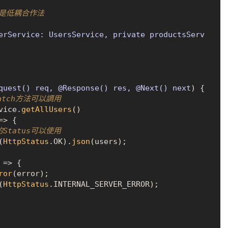
這是低耦合作法
erService: UsersService, private productsServ
quest() req, @Response() res, @Next() next
) {

 catch方法可以調用
vice
.
getAllUsers
()

=>
 {

的Status可以使用
(
HttpStatus
.
OK
).
json
(users);

 =>
 {

ror
(error);

(
HttpStatus
.
INTERNAL_SERVER_ERROR
);
