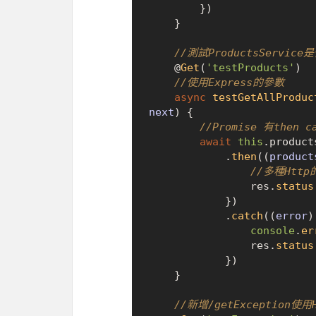
        })

    }

//測試ProductsServi
    @
Get
(
'testProducts'
)

//使用Express的參數
async
testGetAllProduc
next
) {

//Promise 有then
await
this
.
product
            .
then
(
(
product
//多種Http
                res.
status
            })

            .
catch
(
(
error
)
console
.
er
                res.
status
            })

    }

//新增/getException使用H