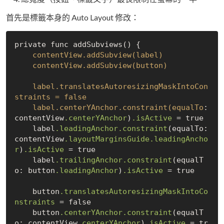
首先是標籤本身的 Auto Layout 修改：
private func addSubviews() {

contentView.addSubview(label)

    contentView.addSubview(button)

    label.translatesAutoresizingMaskIntoCon
straints = false

    label.centerYAnchor.constraint(equalTo
: 
contentView
.centerYAnchor
)
.isActive
 = true

    label
.leadingAnchor
.constraint
(equalTo: 
contentView
.layoutMarginsGuide
.leadingAncho
r
)
.isActive
 = true

    label
.trailingAnchor
.constraint
(equalT
o: button
.leadingAnchor
)
.isActive
 = true

    button
.translatesAutoresizingMaskIntoCo
nstraints
 = false

    button
.centerYAnchor
.constraint
(equalT
o: contentView
.centerYAnchor
)
.isActive
 = tr