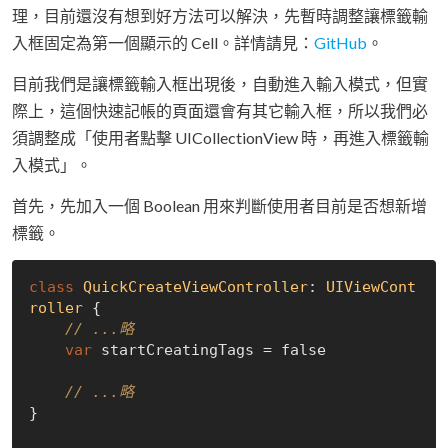
理，目前還沒有想到好方法可以解決，先暫時調整讓標籤輸
入框固定為第一個顯示的 Cell。詳情請見：
GitHub
。
目前我們是讓標籤輸入框出現後，自動進入輸入模式，但實
際上，這個快速記帳的頁面還會有其它輸入框，所以我們必
須調整成「使用者點擊 UICollectionView 時，再進入標籤輸
入模式」。
首先，先加入一個 Boolean 用來判斷使用者目前是否想新增
標籤。
class
QuickCreateViewController
: 
UIViewCont
roller
{

// ...略
var
 startCreatingTags = 
false
// ...略
}
