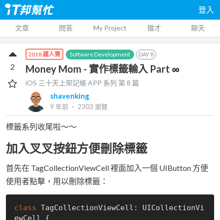
登入
文章
問答
My Project
徵才
聊天
Software Development
DAY
8
2018 鐵人賽
2
Money Mom - 實作標籤輸入 Part ∞
iOS 三十天上架記帳 APP
系列 第
8
篇
shavenking
9 年前
‧
2303
瀏覽
標籤系列收尾啦～～
加入叉叉按鈕方便刪除標籤
首先在 TagCollectionViewCell 裡面加入一個 UIButton 方便
使用者點擊，用以刪除標籤：
class
 TagCollectionViewCell: UICollectionVi
ewCell {
