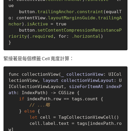
ue

    button
.trailingAnchor
.constraint
(equalT
o: contentView
.layoutMarginsGuide
.trailingA
nchor
)
.isActive
 = true

    button
.setContentCompressionResistanceP
riority
(
.required
, for: 
.horizontal
)

緊接著是每個標籤 Cell 寬度計算：
func collection
View(
_
collectionView
: UICol
lectionView, 
layout
collectionViewLayout
: U
ICollectionViewLayout, 
sizeForItemAt
indexP
ath
: IndexPath)
 -> CGSize {

if
 indexPath.row
 == 
tags.count {

// ...略
    } 
else
 {

let
 cell = 
TagCollectionViewCell()
        cell.label.text = tags
[
indexPath
.
ro
w
]