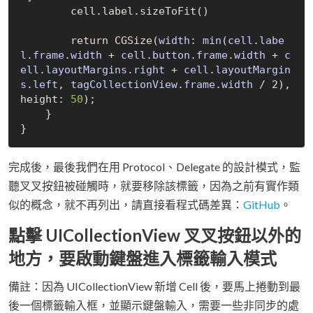
        cell.label.size
ToFit()
        return 
CGSize(
width
: 
min
(
cell
.
labe
l
.
frame
.
width
 + 
cell
.
button
.
frame
.
width
 + 
c
ell
.
layoutMargins
.
right
 + 
cell
.
layoutMargin
s
.
left
, 
tagCollectionView
.
frame
.
width
/
 2)
, 
height: 
50
);

    }

完成後，最後我們在用 Protocol、Delegate 的設計模式，監
聽叉叉按鈕被碰觸時，就要移除該標籤，因為之前有實作類
似的概念，就不再列出，請直接看程式碼差異：
GitHub
。
點擊 UICollectionView 叉叉按鈕以外的
地方，要啟動鍵盤進入標籤輸入模式
備註：因為 UICollectionView 新增 Cell 後，要馬上捲動到最
後一個標籤輸入框，並顯示鍵盤輸入，需要一些非同步的處