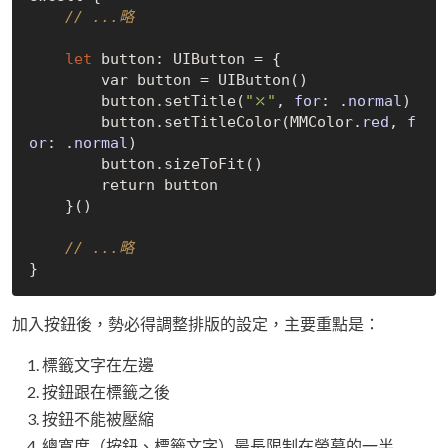
// ...略
let
 button: UIButton = {

        var button = 
UIButton()
        button.set
Title(
"⤫"
, 
for
: .
normal
)
        button.set
TitleColor(MMColor.
red
, 
f
or
: .
normal
)
        button.size
ToFit()
        return button

    }
()
// ...略
加入按鈕後，勢必得調整排版的設定，主要重點是：
標籤文字在左邊
按鈕跟在標籤之後
按鈕不能被壓縮
總寬度（按鈕、標籤文字）最長限制在螢幕的一半