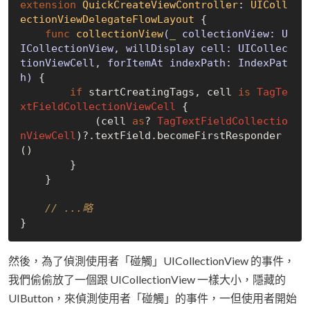
extension
QuickCreateViewController
: 
UIColl
ectionViewDelegateFlowLayout
{

func
collectionView
(
_
 collectionView: U
ICollectionView, willDisplay cell: UICollec
tionViewCell, forItemAt indexPath: IndexPat
h)
 {

if
 startCreatingTags, cell 
is
TagTe
xtFieldCollectionViewCell
 {

            (cell 
as
? 
TagTextFieldCollectio
nViewCell
)?.textField.becomeFirstResponder
()

        }

    }

// ...略
然後，為了偵測使用者「碰觸」UICollectionView 的事件，
我們偷偷放了一個跟 UICollectionView 一樣大小，隱藏的
UIButton，來偵測使用者「碰觸」的事件，一但使用者開始