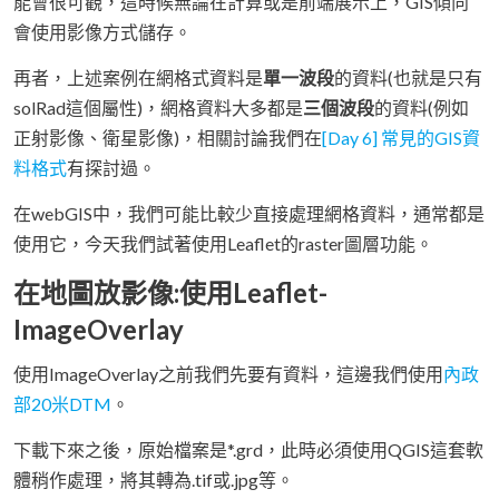
能會很可觀，這時候無論在計算或是前端展示上，GIS傾向
會使用影像方式儲存。
再者，上述案例在網格式資料是
單一波段
的資料(也就是只有
solRad這個屬性)，網格資料大多都是
三個波段
的資料(例如
正射影像、衛星影像)，相關討論我們在
[Day 6] 常見的GIS資
料格式
有探討過。
在webGIS中，我們可能比較少直接處理網格資料，通常都是
使用它，今天我們試著使用Leaflet的raster圖層功能。
在地圖放影像:使用Leaflet-
ImageOverlay
使用ImageOverlay之前我們先要有資料，這邊我們使用
內政
部20米DTM
。
下載下來之後，原始檔案是*.grd，此時必須使用QGIS這套軟
體稍作處理，將其轉為.tif或.jpg等。