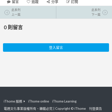
留言
追蹤
分享
訂閱
此系列
此系列
上一篇
下一篇
0
則留言
登入留言
iThome 服務
iThome online
iThome Learning
電週文化事業版權所有、轉載必究 | Copyright © iThome
刊登廣告