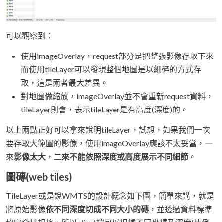
可以觀察到：
使用imageOverlay，request部分是把整張影像存取下來
而使用tileLayer可以發現整個地圖是以細碎的方式存
取，這是兩者最大差異。
對地圖做縮放，imageOverlay並不會重新request資料，
tileLayer則會，表示tileLayer是有高度(深度)的。
以上兩點正好可以拿來說明tileLayer，試想，如果我們一次
要存取大範圍的影像，使用imageOverlay應該不太妥當，一
來
影像太大
，
二來不能依照深度或高度展示不同細節
。
圖磚(web tiles)
TileLayer或是說WMTS的設計概念如下圖，簡單來講，就是
將原始影像
依不同深度切成不同大小的磚
，並透過資料標準