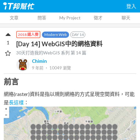
登入
文章
問答
My Project
徵才
聊天
Modern Web
DAY
14
2018 鐵人賽
1
[Day 14] WebGIS中的網格資料
30天打造我的WebGIS
系列 第
14
篇
Chimin
9 年前
‧
10049
瀏覽
前言
網格(raster)資料是指以規則網格的方式呈現空間資料，可能
是
長這樣
：