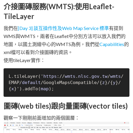
介接圖磚服務(WMTS):使用Leaflet-
TileLayer
我們在
[Day 3] 談互操作性及Web Map Service 標準
有提到
WMS與WMTS，兩者在Leaflet中分別方法可以放入我們的
地圖，以國土測繪中心的WMTS為例，我們從
Capabilities
的
xml檔可以看到介接圖磚的資訊。
使用tileLayer實作：
L
.
tile
Layer('
https
:
/
/
wmts
.
nlsc
.
gov
.
tw
/
wmts
/
EMAP
/
default
/
GoogleMapsCompatible
/
{
z
}
/
{
y
}
/
{
x
}')
.add
To(
map
)
圖磚(web tiles)跟向量圖磚(vector tiles)
觀察一下剛剛前面增加的兩個圖層：