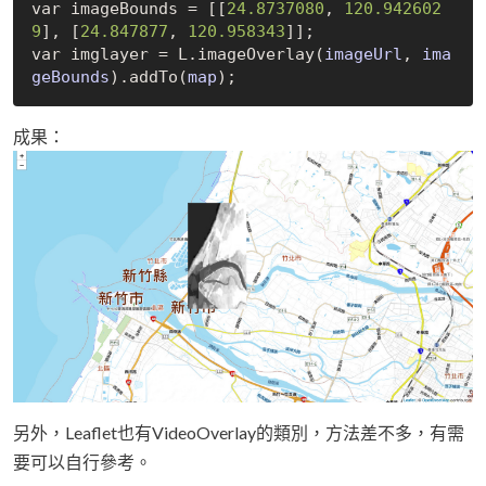
var imageBounds = 
[[
24.8737080
, 
120.942602
9
]
, 
[
24.847877
, 
120.958343
]
];

var imglayer = 
L
.
image
Overlay(
imageUrl
, 
ima
geBounds
)
.add
To(
map
)
成果：
另外，Leaflet也有VideoOverlay的類別，方法差不多，有需
要可以自行參考。