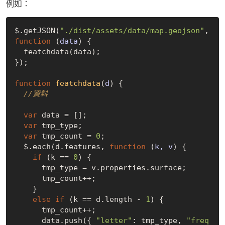
例如：
$.getJSON(
"./dist/assets/data/map.geojson"
, 
function
 (
data
) 
{

  featchdata(data);

});

function
featchdata
(
d
) 
{

//資料
var
 data = [];

var
 tmp_type;

var
 tmp_count = 
0
;

  $.each(d.features, 
function
 (
k, v
) 
{

if
 (k == 
0
) {

      tmp_type = v.properties.surface;

      tmp_count++;

    }

else
if
 (k == d.length - 
1
) {

      tmp_count++;

      data.push({ 
"letter"
: tmp_type, 
"freq