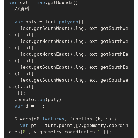
var
 ext = 
map
.getBounds()

  //資料

var
 poly = turf.
polygon
([[

    [ext.getSouthWest().lng, ext.getSouthWe
st().lat],

    [ext.getNorthWest().lng, ext.getNorthWe
st().lat],

    [ext.getNorthEast().lng, ext.getNorthEa
st().lat],

    [ext.getSouthEast().lng, ext.getSouthEa
st().lat],

    [ext.getSouthWest().lng, ext.getSouthWe
st().lat]

  ]]);

  console.
log
(poly);

var
 d = [];

  $.each(d0.
features
, function (k, v) {

var
 pt = turf.point([v.geometry.coordin
ates[
0
], v.geometry.coordinates[
1
]]);
