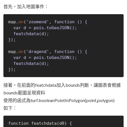
首先，加入地圖事件：
map.
on
('zoomend', function 
()
 {

  var d = pois.toGeoJSON
()
;

  featchdata
(d)
;

})
;

map.
on
('dragend', function 
()
 {

  var d = pois.toGeoJSON
()
;

  featchdata
(d)
;

})
接著，在前面的featchdata加入bounds判斷，讓圖表會根據
bounds範圍呈現資料
使用的函式為turf.booleanPointInPolygon(point,polygon)
如下：