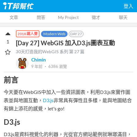
登入
文章
問答
My Project
徵才
聊天
Modern Web
DAY
27
2018 鐵人賽
1
[Day 27] WebGIS 加入D3.js圖表互動
30天打造我的WebGIS
系列 第
27
篇
Chimin
9 年前
‧
6386
瀏覽
前言
今天要在WebGIS中加入一些資訊圖表，利用D3.js來實作圖
表並與地圖互動，
D3.js
非常具有彈性且多樣，能與地圖結合
有錦上添花的感覺，let's go!
D3.js
D3.js是資料視覺化的利器，光從官方網站範例就琳瑯滿目，