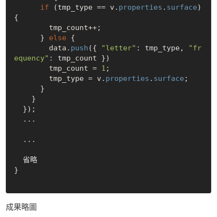
if
 (tmp_type == v.
properties
.
surface
) 
{

        tmp_count++;

      } 
else
 {

        data.
push
({ 
"letter"
: tmp_type, 
"fr
equency"
: tmp_count })

        tmp_count = 
1
;

        tmp_type = v.
properties
.
surface
;

      }

    }

  });

  ...

  ...

  省略

}

成果略圖