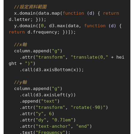
//設定資料範圍
  x.domain(data.map(
function
(d)
{ 
return
d.letter; }));

  y.domain([
0
, d3.max(data, 
function
(d)
{ 
return
 d.frequency; })]);

//x軸
  column.append(
"g"
)

    .attr(
"transform"
, 
"translate(0,"
 + hei
ght + 
")"
)

    .call(d3.axisBottom(x));

//y軸
  column.append(
"g"
)

    .call(d3.axisLeft(y))

    .append(
"text"
)

    .attr(
"transform"
, 
"rotate(-90)"
)

    .attr(
"y"
, 
6
)

    .attr(
"dy"
, 
"0.71em"
)

    .attr(
"text-anchor"
, 
"end"
)

    .text(
"Frequency"
);
