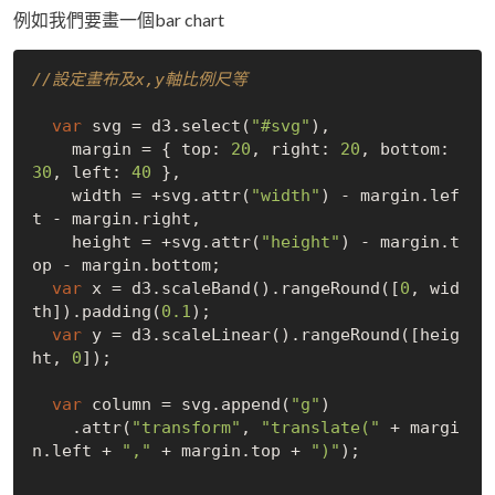
例如我們要畫一個bar chart
//設定畫布及x,y軸比例尺等
var
 svg = d3.select(
"#svg"
),

    margin = { top: 
20
, right: 
20
, bottom: 
30
, left: 
40
 },

    width = +svg.attr(
"width"
) - margin.lef
t - margin.right,

    height = +svg.attr(
"height"
) - margin.t
op - margin.bottom;

var
 x = d3.scaleBand().rangeRound([
0
, wid
th]).padding(
0.1
);

var
 y = d3.scaleLinear().rangeRound([heig
ht, 
0
]);

var
 column = svg.append(
"g"
)

    .attr(
"transform"
, 
"translate("
 + margi
n.left + 
","
 + margin.top + 
")"
);
