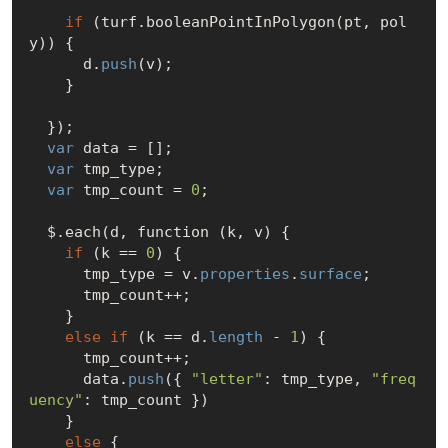
if
 (turf.booleanPointInPolygon(pt, pol
y)) {

      d.
push
(v);

    }

  });

var
 data = [];

var
 tmp_type;

var
 tmp_count = 
0
;

  $.each(d, function (k, v) {

if
 (k == 
0
) {

      tmp_type = v.
properties
.
surface
;

      tmp_count++;

    }

else
if
 (k == d.
length
 - 
1
) {

      tmp_count++;

      data.
push
({ 
"letter"
: tmp_type, 
"freq
uency"
: tmp_count })

    }

else
 {
