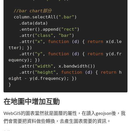
//bar chart部分
  column.selectAll(
".bar"
)

    .data(data)

    .enter().append(
"rect"
)

    .attr(
"class"
, 
"bar"
)

    .attr(
"x"
, 
function
(d)
{ 
return
 x(d.le
tter); })

    .attr(
"y"
, 
function
(d)
{ 
return
 y(d.fr
equency); })

    .attr(
"width"
, x.bandwidth())

    .attr(
"height"
, 
function
(d)
{ 
return
 h
eight - y(d.frequency); })

在地圖中增加互動
WebGIS的圖表當然就是圖層的屬性，在讀入geojson後，我
們會需要把資料做些轉換，去產生圖表需要的資訊。