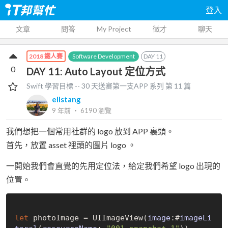
登入
文章
問答
My Project
徵才
聊天
Software Development
DAY
11
2018 鐵人賽
0
DAY 11: Auto Layout 定位方式
Swift 學習目標 -- 30 天送審第一支APP
系列 第
11
篇
ellstang
9 年前
‧
6190
瀏覽
我們想把一個常用社群的 logo 放到 APP 裏頭。
首先，放置 asset 裡頭的圖片 logo 。
一開始我們會直覺的先用定位法，給定我們希望 logo 出現的
位置。
let
 photoImage = 
UIImageView(
image
:#
imageLi