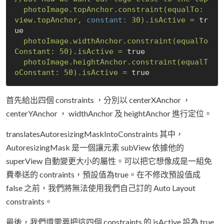
photoImage.topAnchor.constraint(equalTo:
view.topAnchor,
constant:
30
).isActive
=
tr
ue
photoImage.widthAnchor.constraint(equalTo
Constant:
50
).isActive
=
true
photoImage.heightAnchor.constraint(equalT
oConstant:
50
).isActive
=
true
首先給出四個 constraints ，分別以 centerXAnchor ，
centerYAnchor ， widthAnchor 及 heightAnchor 進行定位。
translatesAutoresizingMaskIntoConstraints 其中，
AutoresizingMask 是一個讓元素 subView 依據他的
superView 自動變更大小的屬性。可以把它想像成是一組免
費奉送的 contraints，預設值為true。在不修改預設值成
false 之前，我們將無法使用我們自己訂的 Auto Layout
constraints。
最後，我們還需要把這四個 constraints 的 isActive 設為 true