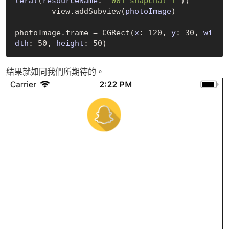
teral
(
resourceName
: 
"001-snapchat-1"
)
)

        view.add
Subview(
photoImage
)
photoImage.frame = 
CGRect(
x
: 120, 
y
: 30, 
wi
dth
: 50, 
height
: 50)
結果就如同我們所期待的。