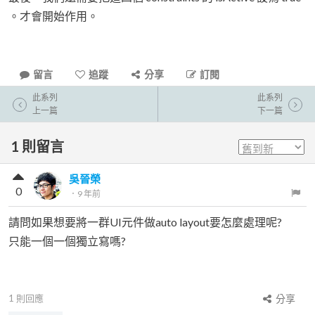
。才會開始作用。
留言
追蹤
分享
訂閱
此系列
此系列
上一篇
下一篇
1
則留言
吳晉榮
0
．
9 年前
請問如果想要將一群UI元件做auto layout要怎麼處理呢?
只能一個一個獨立寫嗎?
1
則回應
分享