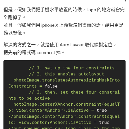
但是，假如我們把手機水平放置的時候， logo 的地方就會完
全跑掉了。
並且，假如我們用 iphone X 上預覽這個畫面的話，結果更是
難以想像。
解決的方式之一，就是使用 Auto Layout 取代絕對定位。
把先前的程式碼 comment 掉。
//
1
.
set
up
the
four
constraints
//
2
.
this
enables
autolayout
photoImage.translatesAutoresizingMaskInto
Constraints
=
false
//
3
.
then,
set
these
four
constrai
nts
to
be
active
hotoImage.centerXAnchor.constraint(equalT
o:
view.centerXAnchor).isActive
=
true
//photoImage.centerYAnchor.constraint(equal
To:
view.centerYAnchor).isActive
=
true
//but
now
we
want
our
logo
close
to
the
top