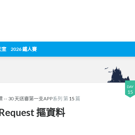
天室
2026 鐵人賽
DAY
15
標 -- 30 天送審第一支APP
系列 第
15
篇
LRequest 摳資料