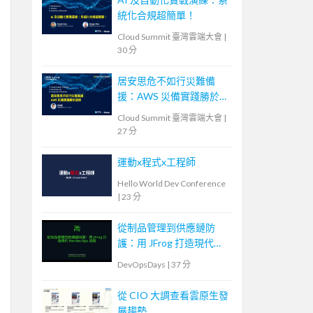
統化合規超簡單！
Cloud Summit 臺灣雲端大會
|
30 分
居安思危不如行災難備
援：AWS 災備實踐勝於空
談
Cloud Summit 臺灣雲端大會
|
27 分
運動x程式x工程師
Hello World Dev Conference
|
23 分
從制品管理到供應鏈防
護：用 JFrog 打造現代
DevSecOps 流程
DevOpsDays
|
37 分
從 CIO 大調查看雲原生發
展趨勢