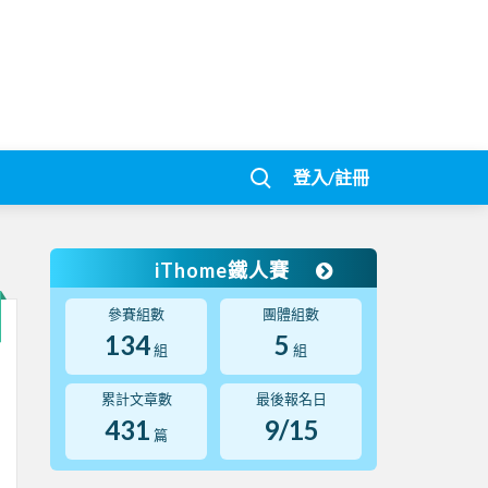
登入/註冊
iThome鐵人賽
參賽組數
團體組數
134
5
組
組
累計文章數
最後報名日
431
9/15
篇