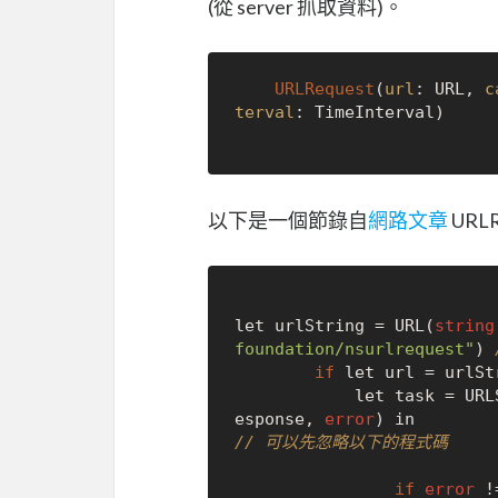
(從 server 抓取資料)。
URLRequest
(
url
: URL, 
c
terval
: TimeInterval)

以下是一個節錄自
網路文章
URL
let urlString = URL(
string
foundation/nsurlrequest"
) 
if
 let url = urlStr
            let task = URLSession.shared.dataTask(with: url) { (data, r
esponse, 
error
// 可以先忽略以下的程式碼
if
error
 !