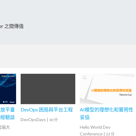
ller 之間傳值
開放平臺
DevOps 困局與平台工程
AI模型的理想化和實用性
雷經驗談
妥協
DevOpsDays
|
40 分
灣雲端大
Hello World Dev
Conference
|
23 分