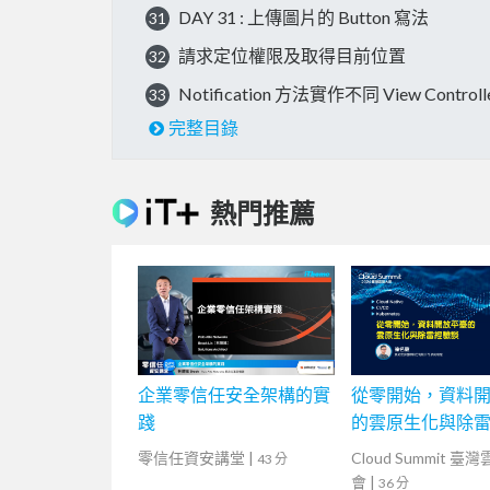
DAY 31 : 上傳圖片的 Button 寫法
31
請求定位權限及取得目前位置
32
Notification 方法實作不同 View Contro
33
完整目錄
熱門推薦
企業零信任安全架構的實
從零開始，資料
踐
的雲原生化與除
零信任資安講堂
|
Cloud Summit 臺
43 分
會
|
36 分