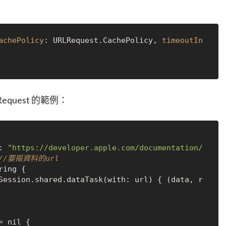
achePolicy
: URLRequest.CachePolicy, 
timeoutIn
Request 的範例：
: 
"https://developer.apple.com/documentation/
//要摳資料的url
ing {

= 
nil
 {
