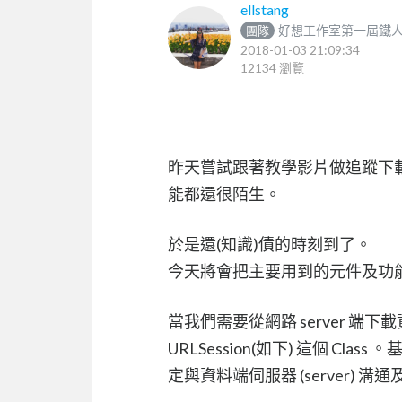
ellstang
好想工作室第一屆鐵
團隊
2018-01-03 21:09:34
12134 瀏覽
昨天嘗試跟著教學影片做追蹤下載
能都還很陌生。
於是還(知識)債的時刻到了。
今天將會把主要用到的元件及功能 URLSe
當我們需要從網路 server 端下載
URLSession(如下) 這個 Class
定與資料端伺服器 (server) 溝通