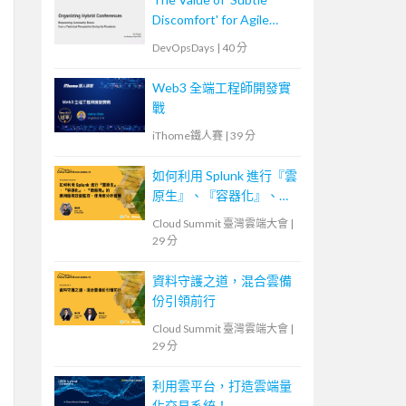
Discomfort' for Agile
Team
DevOpsDays
|
40 分
Web3 全端工程師開發實
戰
iThome鐵人賽
|
39 分
如何利用 Splunk 進行『雲
原生』、『容器化』、
『微服務』的應用服務效
Cloud Summit 臺灣雲端大會
|
能監控、使用者分析管理
29 分
資料守護之道，混合雲備
份引領前行
Cloud Summit 臺灣雲端大會
|
29 分
利用雲平台，打造雲端量
化交易系統！