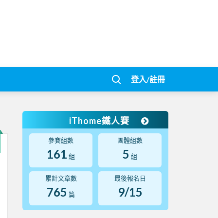
登入/註冊
iThome鐵人賽
參賽組數
團體組數
161
5
組
組
累計文章數
最後報名日
765
9/15
篇