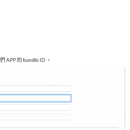
PP 的 bundle ID 。