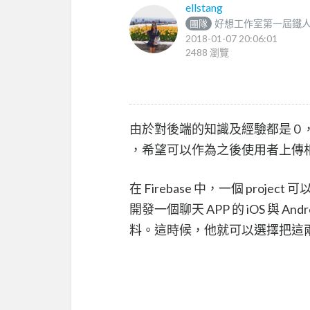
ellstang
好想工作室第一屆鐵
團隊
2018-01-07 20:06:01
2488 瀏覽
由於對後端的知識及經驗都是 0 ，所
，希望可以作為之後使用者上傳
在 Firebase 中，一個 pro
開發一個聊天 APP 的 iOS 與 
料。這時候，他就可以選擇把這兩支 