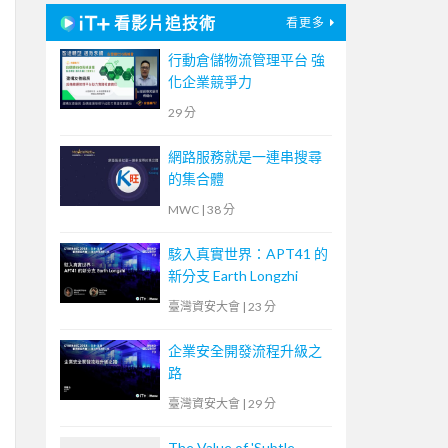
看影片追技術
看更多
行動倉儲物流管理平台 強
化企業競爭力
29 分
網路服務就是一連串搜尋
的集合體
MWC
|
38 分
駭入真實世界：APT41 的
新分支 Earth Longzhi
臺灣資安大會
|
23 分
企業安全開發流程升級之
路
臺灣資安大會
|
29 分
The Value of 'Subtle