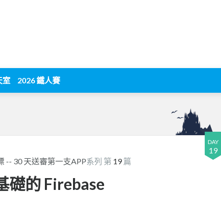
天室
2026 鐵人賽
DAY
19
標 -- 30 天送審第一支APP
系列 第
19
篇
零基礎的 Firebase