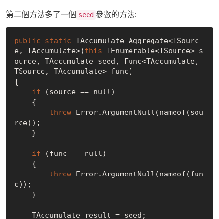
第二個方法多了一個
參數的方法:
seed
public
static
 TAccumulate Aggregate<TSourc
e, TAccumulate>(
this
 IEnumerable<TSource> s
ource, TAccumulate seed, Func<TAccumulate, 
TSource, TAccumulate> func)

{

if
 (source == null)

    {

throw
 Error.ArgumentNull(nameof(sou
rce));

    }

if
 (func == null)

    {

throw
 Error.ArgumentNull(nameof(fun
c));

    }

    TAccumulate result = seed;
