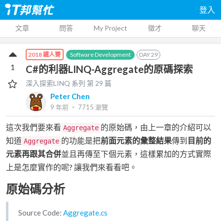
登入
文章
問答
My Project
徵才
聊天
Software Development
DAY
29
2018 鐵人賽
1
C#的利器LINQ-Aggregate的原碼探索
深入探索LINQ
系列 第
29
篇
Peter Chen
9 年前
‧
7715
瀏覽
這次我們要來看
的原始碼，由上一章的介紹可以
Aggregate
知道
的功能是把
前面元素的彙整結果
傳到
目前的
Aggregate
元素再跟其合併
並且再傳至下個元素，這樣累加的方式實際
上是怎麼實作的呢? 讓我們來看看吧。
原始碼分析
Source Code:
Aggregate.cs