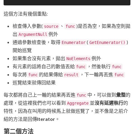
這個方法有幾個重點:
檢查傳入參數(
、
)是否為空，如果為空則拋
source
func
出
例外
ArgumentNull
通過參數檢查後，取得
(
)
Enumerator
GetEnumerator()
開始巡覽
如果集合沒有元素，拋出
例外
NoElements
有元素的話將自己的數值丟給
，然後執行
func
func
每次將
的結果傳給
，下一輪再丟進
func
result
func
巡覽結束就傳回結果
每次都將自己上一輪的結果再丟進
中，可以做到
彙整
的
func
處理，從這裡我們也可以看到
並
沒有延遲執行
的
Aggregate
特性，因為在叫用的時候馬上就做巡覽了，並不像是之前介
紹的方法是回傳
Iterator
。
第二個方法