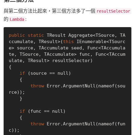
與第二個方法比起來，第三個方法多了一個
resultSelector
的
:
Lambda
public
static
 TResult Aggregate<TSource, TA
ccumulate, TResult>(
this
 IEnumerable<TSourc
e> source, TAccumulate seed, Func<TAccumula
te, TSource, TAccumulate> func, Func<TAccum
ulate, TResult> resultSelector)

{

if
 (source == null)

    {

throw
 Error.ArgumentNull(nameof(sou
rce));

    }

if
 (func == null)

    {

throw
 Error.ArgumentNull(nameof(fun
c));
