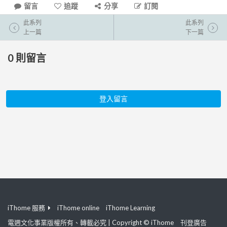
留言
追蹤
分享
訂閱
此系列
此系列
上一篇
下一篇
0
則留言
登入留言
iThome 服務
iThome online
iThome Learning
電週文化事業版權所有、轉載必究 | Copyright © iThome
刊登廣告