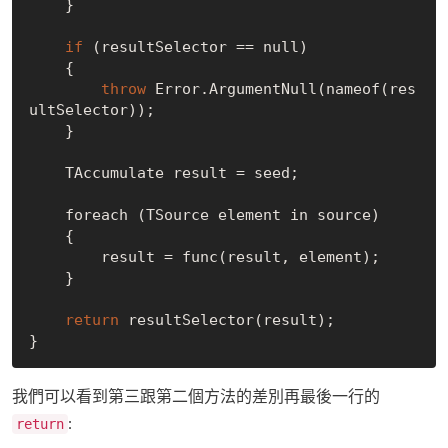
    }

if
 (resultSelector == null)

    {

throw
 Error.ArgumentNull(nameof(res
ultSelector));

    }

    TAccumulate result = seed;

    foreach (TSource element in source)

    {

        result = func(result, element);

    }

return
 resultSelector(result);

我們可以看到第三跟第二個方法的差別再最後一行的
:
return