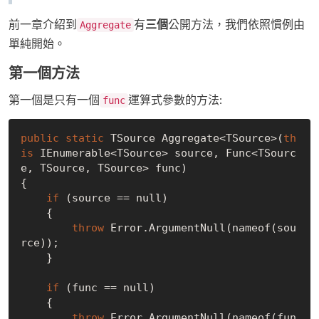
前一章介紹到
有
三個
公開方法，我們依照慣例由
Aggregate
單純開始。
第一個方法
第一個是只有一個
運算式參數的方法:
func
public
static
 TSource Aggregate<TSource>(
th
is
 IEnumerable<TSource> source, Func<TSourc
e, TSource, TSource> func)

{

if
 (source == null)

    {

throw
 Error.ArgumentNull(nameof(sou
rce));

    }

if
 (func == null)

    {

throw
 Error.ArgumentNull(nameof(fun