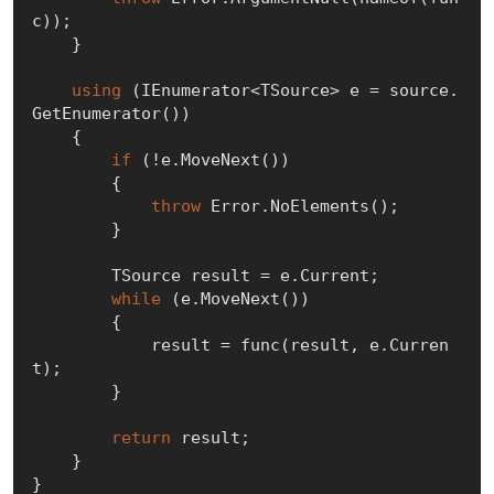
c));

    }

using
 (IEnumerator<TSource> e = source.
GetEnumerator())

    {

if
 (!e.MoveNext())

        {

throw
 Error.NoElements();

        }

        TSource result = e.Current;

while
 (e.MoveNext())

        {

            result = func(result, e.Curren
t);

        }

return
 result;

    }
