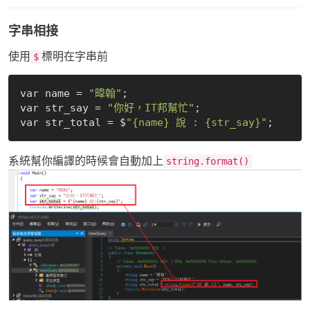
字串相接
使用
標明在字串前
$
var name = 
"暐翰"
;

var str_say = 
"你好，IT邦幫忙"
;

var str_total = $
"{name} 說 : {str_say}"
系統幫你編譯的時候會自動加上
string.format()