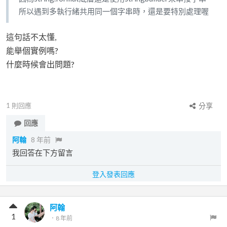
所以遇到多執行緒共用同一個字串時，還是要特別處理喔
這句話不太懂,
能舉個實例嗎?
什麼時候會出問題?
1
則回應
分享
回應
阿翰
8 年前
我回答在下方留言
登入發表回應
阿翰
1
．
8 年前