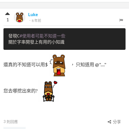
Luke
1
．
8 年前
發現C
#使用者可能不知道一些
還真的不知道可以用$
， 只知道用 @"....."
您去哪挖出來的?
3
則回應
分享