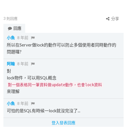
3
則回應
分享
回應
小魚
8 年前
所以在Server做lock的動作可以防止多個使用者同時動作的
問題囉?
阿翰
8 年前
對
lock物件，可以用SQL概念
對一個表格同一筆資料做update動作，也會lock資料
來理解
小魚
8 年前
可怕的是SQL有時候一lock就沒完沒了...
登入發表回應