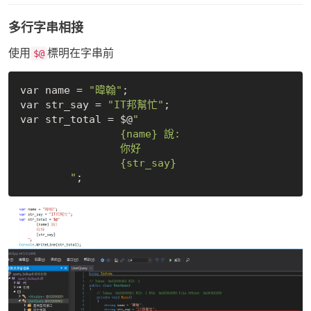
多行字串相接
使用
標明在字串前
$@
var name = 
"暐翰"
;

var str_say = 
"IT邦幫忙"
;

var str_total = $@
"

		{name} 說:

		你好

		{str_say}

	"