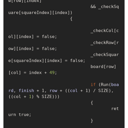
w
[
row
]
[
index
]
				&& 
_checkSq
uare
[
squareIndex
]
[
index
]
)

			{

				_checkCol
[
c
ol
]
[
index
]
 = 
false
;

				_checkRow
[
r
ow
]
[
index
]
 = 
false
;

				_checkSquar
e
[
squareIndex
]
[
index
]
 = 
false
;

				board
[
row
]
[
col
]
 = index + 
49
;

if
 (
Run(
boa
rd
, 
finish
 + 1, 
row
 + ((
col
 + 1)
 / 
SIZE), 
((col + 
1
) % SIZE)))

				{

					ret
urn 
true
;

				}
