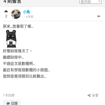
4
則留言
小魚
2
．
8 年前
原來...放暑假了喔...
好像缺席幾次了，
繼續缺席中...
不過這次是數獨啊...
最近有想寫個數獨的小遊戲...
我倒是覺得題目比較難出...
7
則回應
分享
回應