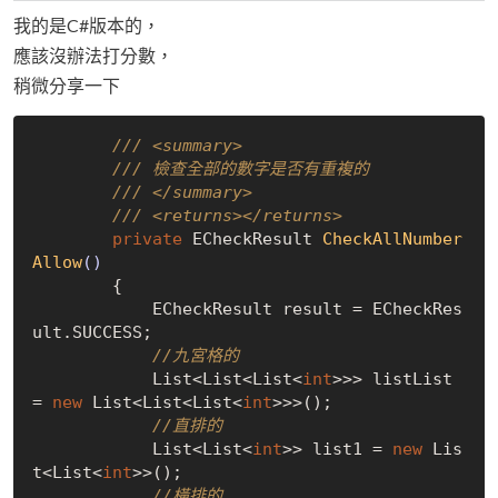
我的是C#版本的，
應該沒辦法打分數，
稍微分享一下
/// <summary>
/// 檢查全部的數字是否有重複的
/// </summary>
/// <returns></returns>
private
 ECheckResult 
CheckAllNumber
Allow
()
{

            ECheckResult result = ECheckRes
ult.SUCCESS;

//九宮格的
            List<List<List<
int
>>> listList 
= 
new
 List<List<List<
int
>>>();

//直排的
            List<List<
int
>> list1 = 
new
 Lis
t<List<
int
>>();

//橫排的