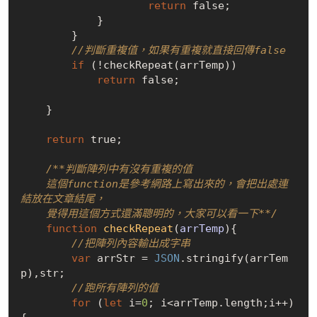
return
false
;

            }

        }

//判斷重複值，如果有重複就直接回傳false
if
 (!checkRepeat(arrTemp))

return
false
;

    }

return
true
;

/**判斷陣列中有沒有重複的值

    這個function是參考網路上寫出來的，會把出處連
結放在文章結尾，

    覺得用這個方式還滿聰明的，大家可以看一下**/
function
checkRepeat
(
arrTemp
)
{

//把陣列內容輸出成字串
var
 arrStr = 
JSON
.stringify(arrTem
p),str;

//跑所有陣列的值
for
 (
let
 i=
0
; i<arrTemp.length;i++) 