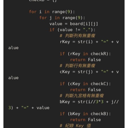
for
 i 
in
 range(
9
):

for
 j 
in
 range(
9
):

                value = board[i][j]

if
 (value != 
"."
):

# 判斷列有無重複
                    rKey = str(i) + 
"="
 + v
alue

if
 (rKey 
in
 checkR):

return
False
# 判斷行有無重複
                    cKey = str(j) + 
"="
 + v
alue

if
 (cKey 
in
 checkC):

return
False
# 判斷九宮格有無重複
                    bKey = str(i//
3
*
3
 + j//
3
) + 
"="
 + value

if
 (bKey 
in
 checkB):

return
False
# 紀錄 Key 值