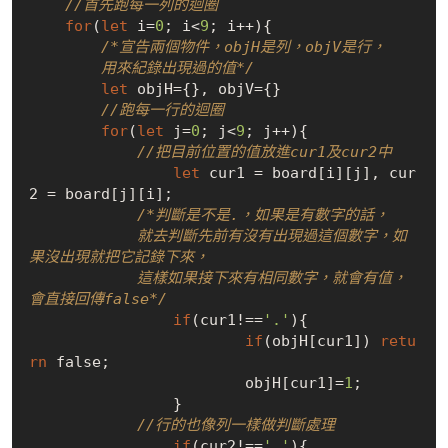
//首先跑每一列的迴圈
for
(
let
 i=
0
; i<
9
; i++){

/*宣告兩個物件，objH是列，objV是行，

        用來紀錄出現過的值*/
let
 objH={}, objV={}

//跑每一行的迴圈
for
(
let
 j=
0
; j<
9
; j++){

//把目前位置的值放進cur1及cur2中
let
 cur1 = board[i][j], cur
2 = board[j][i];

/*判斷是不是.，如果是有數字的話，

            就去判斷先前有沒有出現過這個數字，如
果沒出現就把它記錄下來，

            這樣如果接下來有相同數字，就會有值，
會直接回傳false*/
if
(cur1!==
'.'
){

if
(objH[cur1]) 
retu
rn
false
;

    			objH[cur1]=
1
;

    		}

//行的也像列一樣做判斷處理
if
(cur2!==
'.'
){
