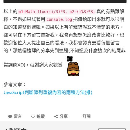
以上的
真的有點難解
m1=Math.floor(i/3)*3, m2=(i%3)*3;
釋，不過如果試著用
把值給印出來就可以很明
console.log
白的知道整個邏輯。如果以上有解釋錯誤或不清楚的地方，
都可以在下方留言告訴我，我會再想想怎麼改會比較好，也
歡迎各位大大提出自己的看法，我都會認真去看每個留言
的！那這個禮拜的分享先到這邊(不知道為什麼這次的結尾非
常詞窮XD)，就謝謝大家觀賞
參考文章：
JavaScript判斷陣列重複內容的兩種方法(推)
留言
追蹤
分享
訂閱