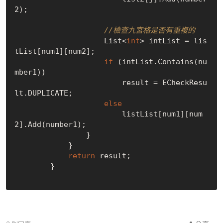
2);

//檢查九宮格是否有重複的
                    List<
int
> intList = lis
tList[num1][num2];

if
 (intList.Contains(nu
mber1))

                        result = ECheckResu
lt.DUPLICATE;

else
                        listList[num1][num
2].Add(number1);

                }

            }

return
 result;

        }
