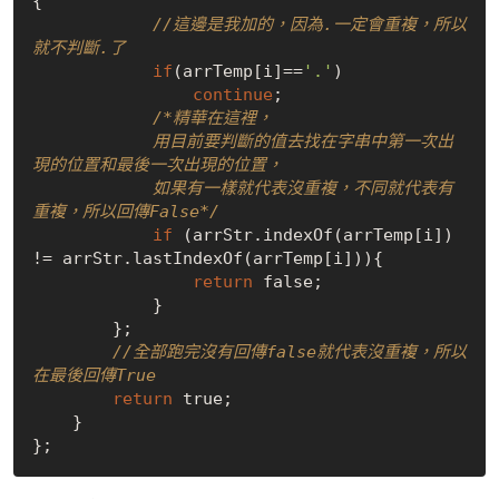
{

//這邊是我加的，因為.一定會重複，所以
就不判斷.了
if
(arrTemp[i]==
'.'
)

continue
;

/*精華在這裡，

            用目前要判斷的值去找在字串中第一次出
現的位置和最後一次出現的位置，

            如果有一樣就代表沒重複，不同就代表有
重複，所以回傳False*/
if
 (arrStr.indexOf(arrTemp[i]) 
!= arrStr.lastIndexOf(arrTemp[i])){

return
false
;

            }

        };

//全部跑完沒有回傳false就代表沒重複，所以
在最後回傳True
return
true
;

    }
