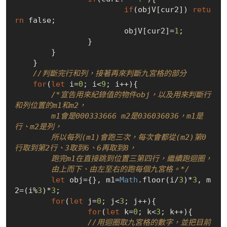
if
(objV[cur2]) 
retu
rn
false
;

    			objV[cur2]=
1
;

    		}

    	}

    }

//判斷完行和列，接著再來判斷九宮格的部分
for
(
let
 i=
0
; i<
9
; i++){

/*宣告用來紀錄值的物件obj，以及用來判斷行
和列位置的m1和m2，

        m1會是000333666 m2是036036036，m1是
行、m2是列，

        所以每列(m1)會跑三次，每次會都從(m2)第0
行取到第2行、3取到6、6再取到8，

        跑完m1在直接跳到位置三第四行，繼續跑迴圈，

        由上而下、由左至右的跑每個九宮格。*/
let
 obj={}, m1=
Math
.floor(i/
3
)*
3
, m
2=(i%
3
)*
3
;

for
(
let
 j=
0
; j<
3
; j++){

for
(
let
 k=
0
; k<
3
; k++){

//用迴圈取九宮格的數字，並把目前