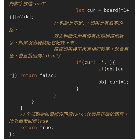
的數字放進cur中
let
 cur = board[m1+
j][m2+k];

/*判斷是不是.，如果是有數字的
話，

                就去判斷先前有沒有出現過這個數
字，如果沒出現就把它記錄下來，

                這樣如果接下來有相同數字，就會有
值，會直接回傳false*/
if
(cur!==
'.'
){

if
(obj[cu
r]) 
return
false
;

    				obj[cur]=
1
;

    			}

    		}

    	}

    }

//全部跑完如果都沒回傳false代表是正確的題目，
所以最後回傳true
return
true
;
