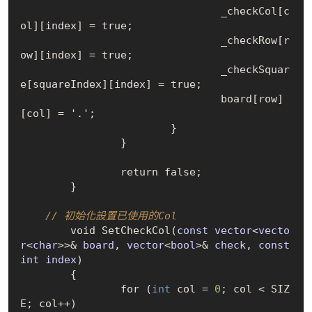
				_checkCol
[
c
ol
]
[
index
]
 = 
true
;

				_checkRow
[
r
ow
]
[
index
]
 = 
true
;

				_checkSquar
e
[
squareIndex
]
[
index
]
 = 
true
;

				board
[
row
]
[
col
]
 = 
'.'
;

			}

		}

		return 
false
;

	}

// 初始化設置已使用的Col 
	void 
SetCheckCol(
const
vector
<
vecto
r
<
char
>>& 
board
, 
vector
<
bool
>& 
check
, 
const
int
index
)
	{

		for (
int
 col = 
0
; col < SIZ
E; col++)
