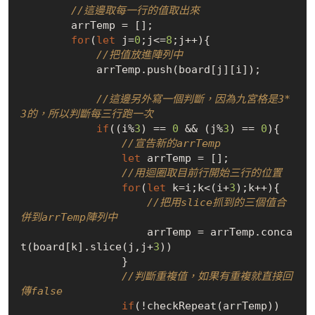
//這邊取每一行的值取出來
        arrTemp = [];

for
(
let
 j=
0
;j<=
8
;j++){

//把值放進陣列中
            arrTemp.push(board[j][i]);

//這邊另外寫一個判斷，因為九宮格是3*
3的，所以判斷每三行跑一次
if
((i%
3
) == 
0
 && (j%
3
) == 
0
){

//宣告新的arrTemp
let
 arrTemp = [];

//用迴圈取目前行開始三行的位置
for
(
let
 k=i;k<(i+
3
);k++){

//把用slice抓到的三個值合
併到arrTemp陣列中
                    arrTemp = arrTemp.conca
t(board[k].slice(j,j+
3
))

                }

//判斷重複值，如果有重複就直接回
傳false
if
(!checkRepeat(arrTemp))
