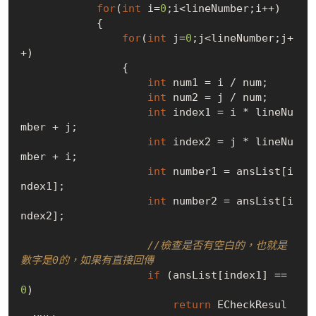
for
(
int
 i=
0
;i<lineNumber;i++)

            {

for
(
int
 j=
0
;j<lineNumber;j+
+)

                {

int
 num1 = i / num;

int
 num2 = j / num;

int
 index1 = i * lineNu
mber + j;

int
 index2 = j * lineNu
mber + i;

int
 number1 = ansList[i
ndex1];

int
 number2 = ansList[i
ndex2];

//檢查是否有空白的，也就是
數字是0的，如果有直接回傳
if
 (ansList[index1] == 
0
)

return
 ECheckResul