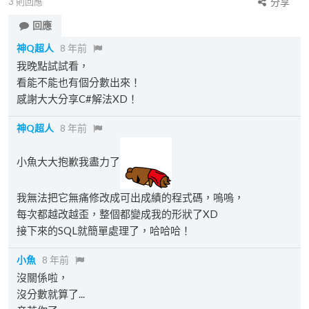
3
則回應
分享
回應
神Q超人
8 年前
我晚點試試看，
看能不能也有個分數出來！
感謝大大分享C#解法XD！
神Q超人
8 年前
小魚大大抱歉我盡力了
我無法把它無痛修改成可出成績的程式碼，嗚嗚，
每次都越改越歪，整個都變成我的形狀了XD
接下來的SQL就簡單處理了，哈哈哈！
小魚
8 年前
沒關係啦，
沒分數就算了...