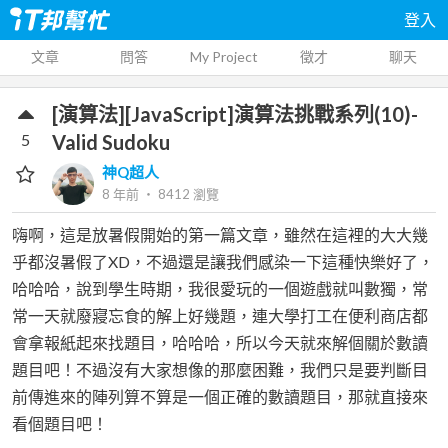
登入
文章
問答
My Project
徵才
聊天
[演算法][JavaScript]演算法挑戰系列(10)-
5
Valid Sudoku
神Q超人
8 年前
‧
8412
瀏覽
嗨啊，這是放暑假開始的第一篇文章，雖然在這裡的大大幾
乎都沒暑假了XD，不過還是讓我們感染一下這種快樂好了，
哈哈哈，說到學生時期，我很愛玩的一個遊戲就叫數獨，常
常一天就廢寢忘食的解上好幾題，連大學打工在便利商店都
會拿報紙起來找題目，哈哈哈，所以今天就來解個關於數讀
題目吧！不過沒有大家想像的那麼困難，我們只是要判斷目
前傳進來的陣列算不算是一個正確的數讀題目，那就直接來
看個題目吧！