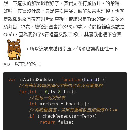
說一下這次的解題過程好了，其實是在打預防針，哈哈哈，
好啦！其實沒什麼，只是這次用暴力破解法來處理掉，也就
是說如果沒有提前判斷到重複，或結果是True的話，最多必
須判斷...27次，然後迴圈會跑(9*9)+3次，時間複雜度應該是
O(n²)，因為我跑了9行裡面又跑了9列，其實我也很不會算
，所以這次來拋磚引玉，偶爾也讓我任性一下
XD，以下是解法：
var
 isValidSudoku = 
function
(
board
) 
{

//首先比較每個陣列中的內容有沒有重複的
for
(
let
 i=
0
;i<=
8
;i++){

//把每一列列出來
let
 arrTemp = board[i];

//判斷重複值，如果有重複就直接回傳false
if
 (!checkRepeat(arrTemp))

return
false
;
