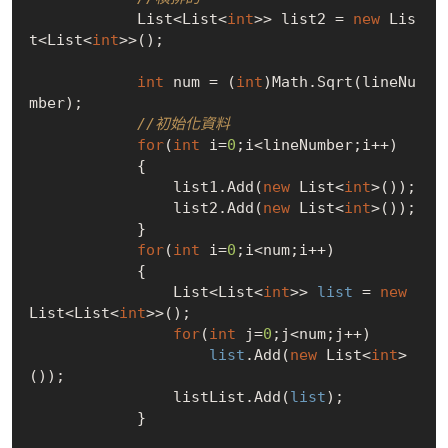
            List<List<
int
>> list2 = 
new
 Lis
t<List<
int
>>();

int
 num = (
int
)Math.Sqrt(lineNu
mber);

//初始化資料
for
(
int
 i=
0
;i<lineNumber;i++)

            {

                list1.Add(
new
 List<
int
>());

                list2.Add(
new
 List<
int
>());

            }

for
(
int
 i=
0
;i<num;i++)

            {

                List<List<
int
>> 
list
 = 
new
List<List<
int
>>();

for
(
int
 j=
0
;j<num;j++)

list
.Add(
new
 List<
int
>
());

                listList.Add(
list
);

            }
