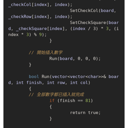
_checkCol
[
index
], 
index
)
;

SetCheckCol(
board
, 
_checkRow
[
index
], 
index
)
;

SetCheckSquare(
boar
d
, 
_checkSquare
[
index
], (
index
/
 3)
 * 
3
, (i
ndex
 * 
3
) % 
9
);

		}

// 開始插入數字
Run(
board
, 0, 0, 0)
;

	}

bool
Run(
vector
<
vector
<
char
>>& 
boar
d
, 
int
finish
, 
int
row
, 
int
col
)
	{

// 全部數字都已插入就完成
if
 (finish
 == 
81
)

		{

			return 
true
;

		}
