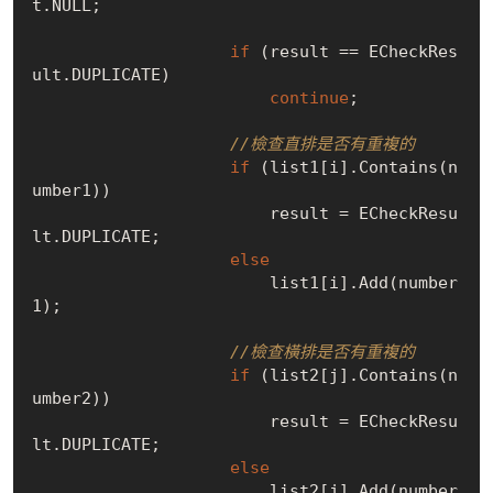
t.
NULL
;

if
 (result == ECheckRes
ult.DUPLICATE)

continue
;

//檢查直排是否有重複的
if
 (list1[i].Contains(n
umber1))

                        result = ECheckResu
lt.DUPLICATE;

else
                        list1[i].Add(number
1);

//檢查橫排是否有重複的
if
 (list2[j].Contains(n
umber2))

                        result = ECheckResu
lt.DUPLICATE;

else
                        list2[j].Add(number