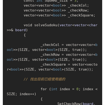
	const 
int
 SQUARE_SIZE = 
3
;

	vector<vector<
bool
>> _checkCol;

	vector<vector<
bool
>> _checkRow;

	vector<vector<
bool
>> _checkSquare;

	void solve
Sudoku(
vector
<
vector
<
char
>>& 
board
)
	{

		_checkCol = vector<vector<
b
ool
>>(SIZE, vector<
bool
>(SIZE, 
true
));

		_checkRow = vector<vector<
b
ool
>>(SIZE, vector<
bool
>(SIZE, 
true
));

		_checkSquare = vector<vecto
r<
bool
>>(SIZE, vector<
bool
>(SIZE, 
true
));

// 找出目前已經使用過的
		for (
int
 index = 
0
; index < 
SIZE; index++)

		{

SetCheckRow(
board
, 