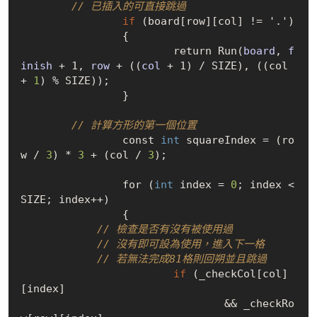
// 已插入的可直接跳過
if
 (board
[
row
]
[
col
]
 != 
'.'
)

		{

			return 
Run(
board
, 
f
inish
 + 1, 
row
 + ((
col
 + 1)
 / 
SIZE), ((col 
+ 
1
) % SIZE));

		}

// 計算方形的第一個位置
		const 
int
 squareIndex = (ro
w
 / 
3
)
 * 
3
 + (col
 / 
3
);

		for (
int
 index = 
0
; index < 
SIZE; index++)

		{

// 檢查是否有沒有被使用過
// 沒有即可設為使用，進入下一格
// 若無法完成81格則回朔並且跳過
if
 (_checkCol
[
col
]
[
index
]
				&& 
_checkRo