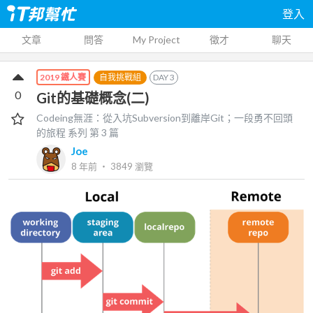
登入
文章
問答
My Project
徵才
聊天
自我挑戰組
DAY
3
2019 鐵人賽
0
Git的基礎概念(二)
Codeing無涯：從入坑Subversion到離岸Git；一段勇不回頭
的旅程
系列 第
3
篇
Joe
8 年前
‧
3849
瀏覽