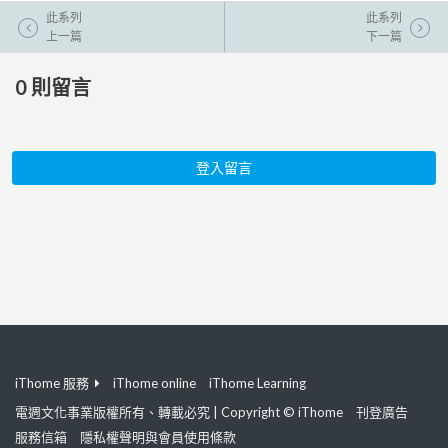
此系列
此系列
上一篇
下一篇
0
則留言
登入留言
iThome 服務
iThome online
iThome Learning
電週文化事業版權所有、轉載必究 | Copyright © iThome
刊登廣告
服務信箱
隱私權聲明與會員使用條款