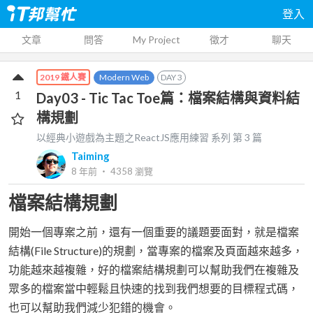
登入
文章
問答
My Project
徵才
聊天
Modern Web
DAY
3
2019 鐵人賽
1
Day03 - Tic Tac Toe篇：檔案結構與資料結
構規劃
以經典小遊戲為主題之ReactJS應用練習
系列 第
3
篇
Taiming
8 年前
‧
4358
瀏覽
檔案結構規劃
開始一個專案之前，還有一個重要的議題要面對，就是檔案
結構(File Structure)的規劃，當專案的檔案及頁面越來越多，
功能越來越複雜，好的檔案結構規劃可以幫助我們在複雜及
眾多的檔案當中輕鬆且快速的找到我們想要的目標程式碼，
也可以幫助我們減少犯錯的機會。