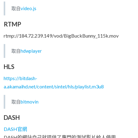
取自
video.js
RTMP
rtmp://184.72.239.149/vod/BigBuckBunny_115k.mov
取自
hdwplayer
HLS
https://bitdash-
a.akamaihd.net/content/sintel/hls/playlist.m3u8
取自
bitmovin
DASH
DASH官網
DASH的網站自己就提供了專門的測試影片給人使用