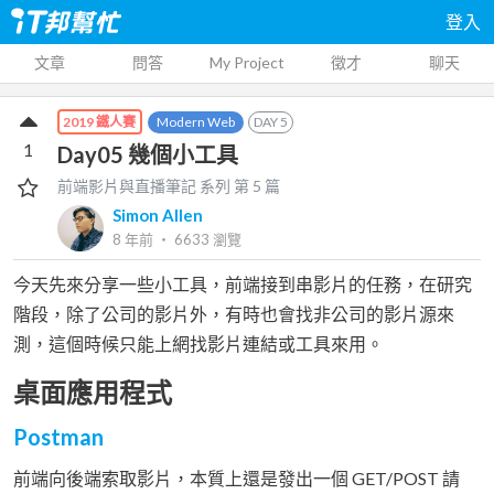
登入
文章
問答
My Project
徵才
聊天
Modern Web
DAY
5
2019 鐵人賽
1
Day05 幾個小工具
前端影片與直播筆記
系列 第
5
篇
Simon Allen
8 年前
‧
6633
瀏覽
今天先來分享一些小工具，前端接到串影片的任務，在研究
階段，除了公司的影片外，有時也會找非公司的影片源來
測，這個時候只能上網找影片連結或工具來用。
桌面應用程式
Postman
前端向後端索取影片，本質上還是發出一個 GET/POST 請