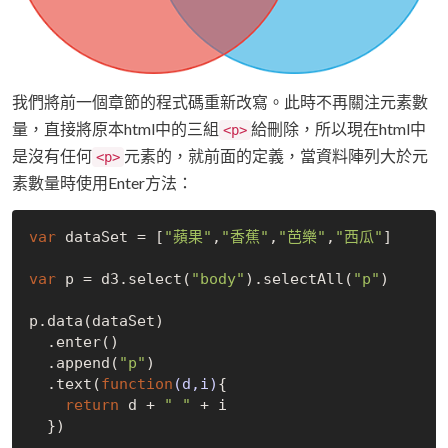
我們將前一個章節的程式碼重新改寫。此時不再關注元素數
量，直接將原本html中的三組
給刪除，所以現在html中
<p>
是沒有任何
元素的，就前面的定義，當資料陣列大於元
<p>
素數量時使用Enter方法：
var
 dataSet = [
"蘋果"
,
"香蕉"
,
"芭樂"
,
"西瓜"
]

var
 p = d3.select(
"body"
).selectAll(
"p"
)

p.data(dataSet)

  .enter()

  .append(
"p"
)

  .text(
function
(d,i)
{

return
 d + 
" "
 + i
