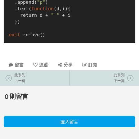
  .append(
"p"
)

  .text(
function
(d,i){

    return d + 
" "
 + i

  })

exit
留言
追蹤
分享
訂閱
此系列
此系列
上一篇
下一篇
0
則留言
登入留言