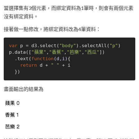
當選擇集有3個元素，而綁定資料為1筆時，則會有兩個元素
沒有綁定資料。
接著做一點修改，將綁定資料改為4筆資料：
var
 p = d3.select(
"body"
).selectAll(
"p"
)

p.data([
"蘋果"
,
"香蕉"
,
"芭樂"
,
"西瓜"
])

  .text(
function
(d,i)
{

return
 d + 
" "
 + i

畫面輸出的結果為