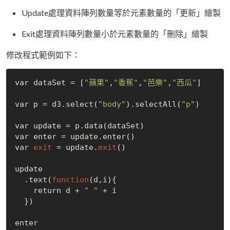
Update處理資料陣列數量等於元素數量的「更新」繪製
Exit處理資料陣列數量小於元素數量的「刪除」繪製
修改程式範例如下：
var dataSet = [
"蘋果"
,
"香蕉"
,
"芭樂"
,
"西瓜"
]

var p = d3.select(
"body"
).selectAll(
"p"
)

var update = p.data(dataSet)

var enter = update.enter()

var 
exit
 = update.
exit
()

update

  .text(
function
(d,i){

    return d + 
" "
 + i

  })

enter
