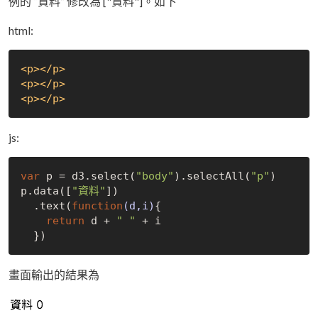
例的 “資料” 修改為 ["資料"]。如下
html:
<p>
</p>
<p>
</p>
<p>
</p>
js:
var
 p = d3.select(
"body"
).selectAll(
"p"
)

p.data([
"資料"
])

  .text(
function
(d,i)
{

return
 d + 
" "
 + i

畫面輸出的結果為