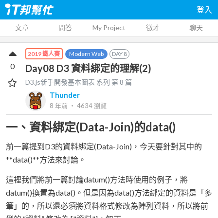
登入
文章
問答
My Project
徵才
聊天
Modern Web
DAY
8
2019 鐵人賽
0
Day08 D3 資料綁定的理解(2)
D3.js新手開發基本圖表
系列 第
8
篇
Thunder
8 年前
‧
4634
瀏覽
一、資料綁定(Data-Join)的data()
前一篇提到D3的資料綁定(Data-Join)，今天要針對其中的
**data()**方法來討論。
這裡我們將前一篇討論datum()方法時使用的例子，將
datum()換置為data()。但是因為data()方法綁定的資料是「多
筆」的，所以還必須將資料格式修改為陣列資料，所以將前