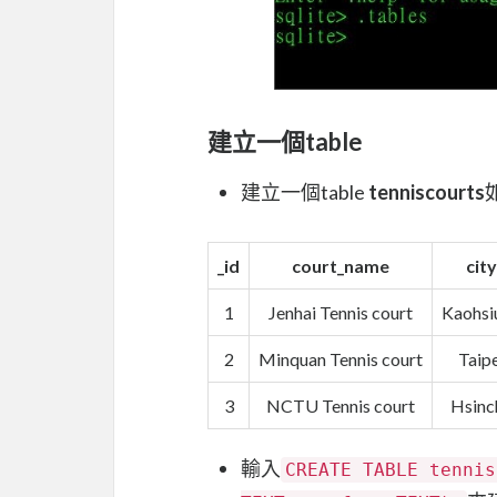
建立一個table
建立一個table
tenniscourts
_id
court_name
city
1
Jenhai Tennis court
Kaohsi
2
Minquan Tennis court
Taipe
3
NCTU Tennis court
Hsinc
輸入
CREATE TABLE tennis