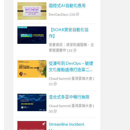
Perspective During the
圖控式AI自動化應用
Pandemic
DevOpsDays
|
26 分
【SOAR資安自動化協
作】
安碁資訊｜資安防護服務．企
業營運夥伴
|
32 分
從瀑布到 DevOps – 敏捷
文化推動遠傳打造第二成
長曲線
Cloud Summit 臺灣雲端大會
|
31 分
混合式多雲中暢行無阻
Cloud Summit 臺灣雲端大會
|
30 分
Streamline Incident