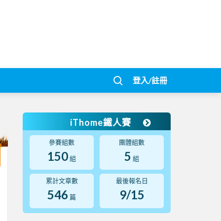
登入/註冊
iThome鐵人賽
參賽組數
團體組數
150
5
組
組
累計文章數
最後報名日
546
9/15
篇