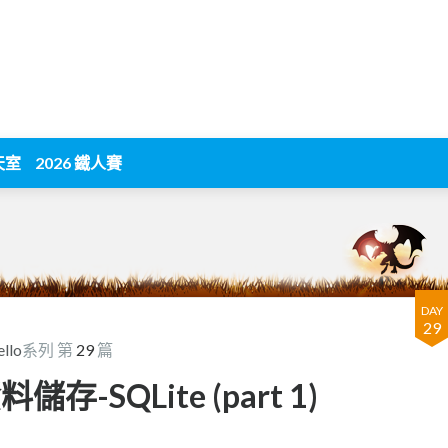
天室
2026 鐵人賽
DAY
29
llo
系列 第
29
篇
資料儲存-SQLite (part 1)