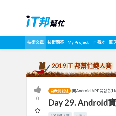
技術文章
技術問答
My Project
iT 徵才
聊
2019 iT 邦幫忙鐵人賽
向Android APP開發說He
自我挑戰組
0
Day 29. Android
2019鐵人賽
sqlite