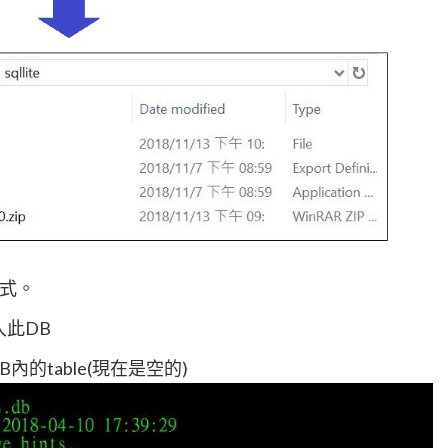
程式。
入此DB
內的table(現在是空的)