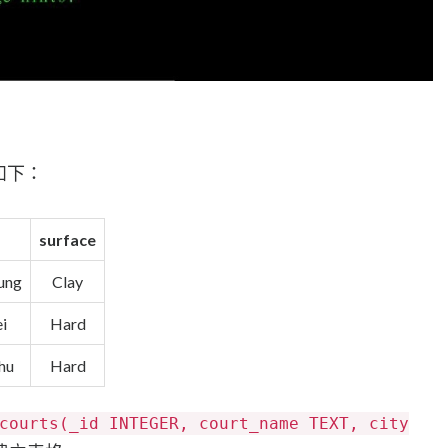
如下：
surface
ung
Clay
i
Hard
hu
Hard
courts(_id INTEGER, court_name TEXT, city