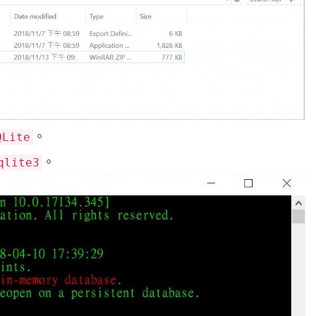
。
QLite
。
qlite3