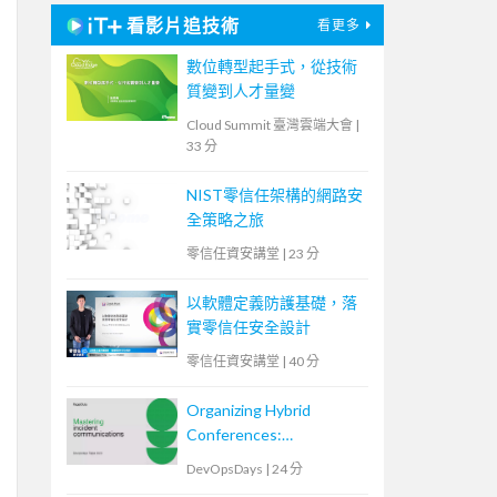
看影片追技術
看更多
數位轉型起手式，從技術
質變到人才量變
Cloud Summit 臺灣雲端大會
|
33 分
NIST零信任架構的網路安
全策略之旅
零信任資安講堂
|
23 分
以軟體定義防護基礎，落
實零信任安全設計
零信任資安講堂
|
40 分
Organizing Hybrid
Conferences:
Empowering Community
DevOpsDays
|
24 分
Events from a Technical