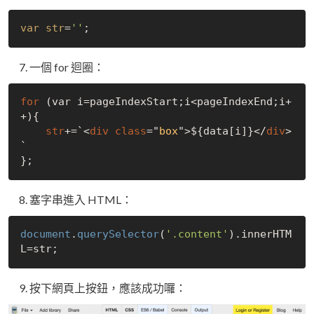
var str
=
''
一個 for 迴圈：
for
 (var i=pageIndexStart;i<pageIndexEnd;i+
+){

str
+=`<
div
class
="
box
">$
{data[i]}</
div
>
`

塞字串進入 HTML：
document
.
querySelector
(
'.content'
).innerHTM
按下網頁上按鈕，應該成功囉：