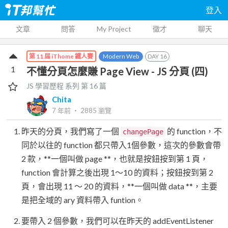
登入
文章
問答
My Project
徵才
聊天
Modern Web
DAY
16
第 11 屆 iThome 鐵人賽
1
不懂分頁怎麼賺 Page View - JS 分頁 (四)
JS 學習歷程
系列 第
16
篇
Chita
7 年前
‧
2885
瀏覽
昨天的分頁，我們寫了一個
的 function，不
changePage
同於以往的 function 都只帶入1個參數，這次的參數會帶
2 款，**一個叫做 page **，也就是按鈕按到第 1 頁，
function 會計算之後出現 1～10 的資料；按鈕按到第 2
頁，會出現 11 ～ 20 的資料，**一個叫做 data **，主要
是把全域的 ary 資料帶入 funtion。
要帶入 2 個參數，我們可以在昨天的 addEventListener