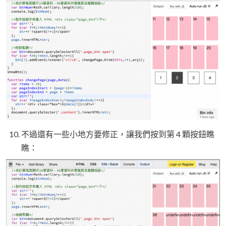
不過還有一些小地方要修正，讓我們按到第 4 顆按鈕瞧
瞧：