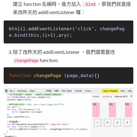
建立 function 名稱時，後方加入
，那我們就直接
.bind
來改昨天的 addEventListener 囉：
btn
[
i
]
.add
EventListener('
click
', 
changePag
e
.
bind
(
this
,(
i
+1)
除了改昨天的 addEventListener ，我們還需要改
funciton:
changePage
function
changePage
(page,data)