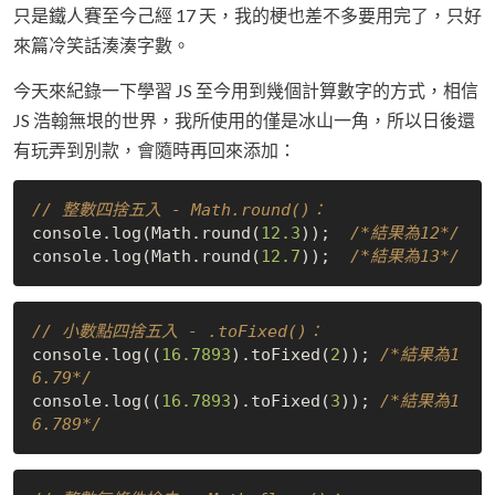
只是鐵人賽至今己經 17 天，我的梗也差不多要用完了，只好
來篇冷笑話湊湊字數。
今天來紀錄一下學習 JS 至今用到幾個計算數字的方式，相信
JS 浩翰無垠的世界，我所使用的僅是冰山一角，所以日後還
有玩弄到別款，會隨時再回來添加：
// 整數四捨五入 - Math.round()：
console.
log
(Math.
round
(
12.3
));  
/*結果為12*/
console.
log
(Math.
round
(
12.7
));  
/*結果為13*/
// 小數點四捨五入 - .toFixed()：
console.log((
16.7893
).toFixed(
2
)); 
/*結果為1
6.79*/
console.log((
16.7893
).toFixed(
3
)); 
/*結果為1
6.789*/