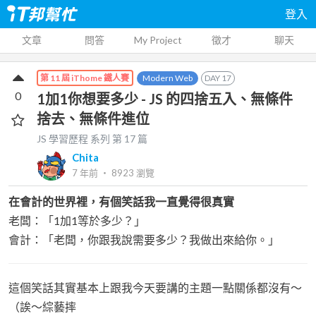
登入
文章
問答
My Project
徵才
聊天
Modern Web
DAY
17
第 11 屆 iThome 鐵人賽
0
1加1你想要多少 - JS 的四捨五入、無條件
捨去、無條件進位
JS 學習歷程
系列 第
17
篇
Chita
7 年前
‧
8923
瀏覽
在會計的世界裡，有個笑話我一直覺得很真實
老闆：「1加1等於多少？」
會計：「老闆，你跟我說需要多少？我做出來給你。」
這個笑話其實基本上跟我今天要講的主題一點關係都沒有～
（誒～綜藝摔